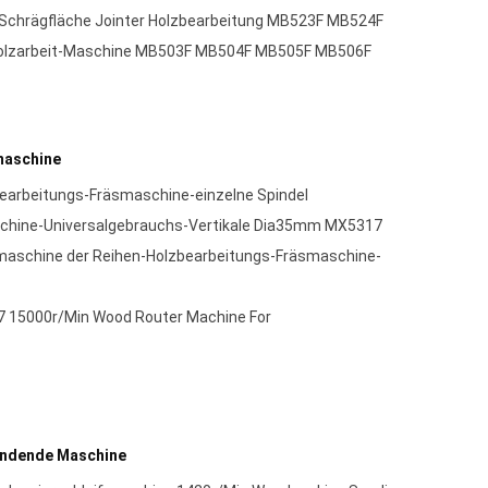
Schrägfläche Jointer Holzbearbeitung MB523F MB524F
 Holzarbeit-Maschine MB503F MB504F MB505F MB506F
maschine
earbeitungs-Fräsmaschine-einzelne Spindel
schine-Universalgebrauchs-Vertikale Dia35mm MX5317
maschine der Reihen-Holzbearbeitungs-Fräsmaschine-
 15000r/Min Wood Router Machine For
andende Maschine