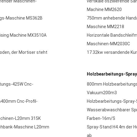
pfender Maschinen-
vertikale oszillierende 
Machine MM2620
ungs-Maschine MS362B
750mm anhebende Handan
Maschine MM2218
tising Machine MX3510A
Horizontale Bandschlei
Maschinen-MM2030C
oden, der Mortiser steht
17.32kw versandende Kur
Holzbearbeitungs-Spra
tungs-425W Cnc-
800mm Holzbearbeitungs-
Vakuum200m3
a400mm Cnc-Profil-
Holzbearbeitungs-Spray
Wasserabwaschbarer Spra
aschinen-L20mm 315K
Farben-16m/S
Drehbank-Maschine L20mm
Spray-Stand H4.4m der H
ab