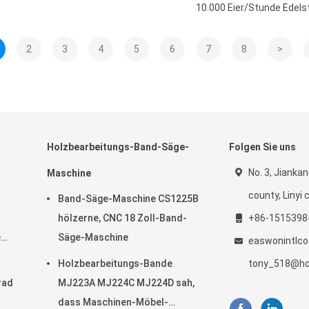
10.000 Eier/Stunde Edels
2
3
4
5
6
7
8
>
Holzbearbeitungs-Band-Säge-
Folgen Sie uns
No. 3, Jiankan
Maschine
county, Linyi c
Band-Säge-Maschine CS1225B
hölzerne, CNC 18 Zoll-Band-
+86-1515398
e
Säge-Maschine
easwonintlc
Holzbearbeitungs-Bande
tony_518@ho
rad
MJ223A MJ224C MJ224D sah,
dass Maschinen-Möbel-