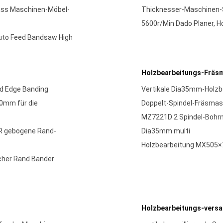
ss Maschinen-Möbel-
Thicknesser-Maschinen-
5600r/Min Dado Planer,
uto Feed Bandsaw High
Holzbearbeitungs-Fräs
d Edge Banding
Vertikale Dia35mm-Holzb
0mm für die
Doppelt-Spindel-Fräsma
MZ7221D 2 Spindel-Bohr
R gebogene Rand-
Dia35mm multi
Holzbearbeitung MX505×7
cher Rand Bander
Holzbearbeitungs-vers