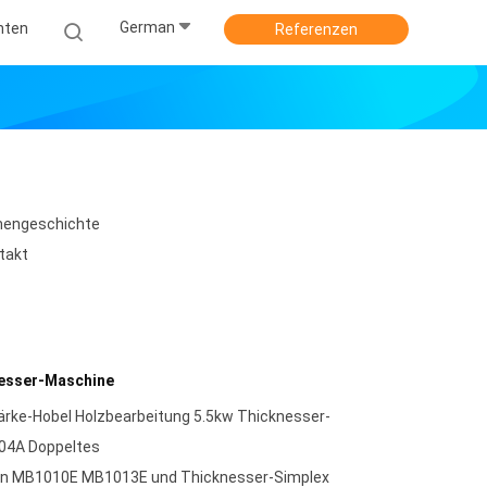
German
hten
Referenzen
mengeschichte
takt
nesser-Maschine
ärke-Hobel Holzbearbeitung 5.5kw Thicknesser-
4A Doppeltes
Min MB1010E MB1013E und Thicknesser-Simplex