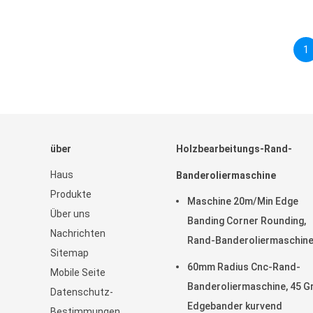
1
über
Holzbearbeitungs-Rand-
Haus
Banderoliermaschine
Produkte
Maschine 20m/Min Edge
Über uns
Banding Corner Rounding,
Nachrichten
Rand-Banderoliermaschin
Sitemap
T0.4mm hölzerne
60mm Radius Cnc-Rand-
Mobile Seite
Banderoliermaschine, 45 G
Datenschutz-
Edgebander kurvend
Bestimmungen