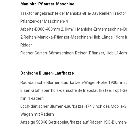
Manioka-Pflanzer-Maschine
Traktor angebrachte der Manioka-8Ha/Day Reihen Traktor
Pflanzer-der Maschinen-4
Arbeits-D300-400mm 2.1km/H Manioka-Erntemaschine-Do
2 Reihen-Manioka-Pflanzer-Maschinen-Hieb-Länge 19cm l
Ridger
Flacher Garten-Sämaschinen-Reihen-Pflanzer, Hieb L14c
Dänische Blumen-Laufkatze
Rad-dänische Blumen-Laufkatzen-Wagen-Höhe 1900mm d
Eisen-Stahlsperrholz-dänische Betriebslaufkatze, Topf-G
mit 4 Rädern
Loch-dänischer Blumen-Laufkatze H74.8inch des Mobile-3
Wagen mit Rädern
Anzeige 500KG Betriebslaufkatze auf Rädern, ISO-Blumen-G