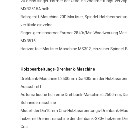
20 Selbstfinger-Former der Grad-Holzbearbeitungs-verza
MXB3515A halb
Bohrgerät-Maschine 20D Mortiser, Spindel-Holzbearbeit
vertikale einzelne
Finger-gemeinsamer Former 2840r/Min Woodworking Mor
MX3516
Horizontale Mortiser Maschine MS302, einzelner Spindel-B
Holzbearbeitungs-Drehbank-Maschine
Drehbank-Maschine L2500mm Dia400mm der Holzbearbei
Ausschnitt
Automatische hölzerne Drehbank-Maschine L2500mm, Di
Schneidemaschine
Modell der Dia10mm Cnc-Holzbearbeitungs-Drehbank-M
hölzerne Drehenmaschine der drehbank-380v, hölzerne 
Cnc