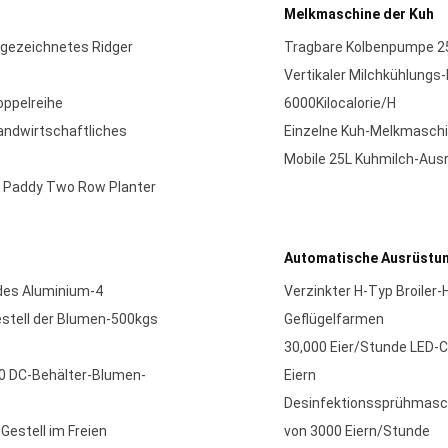
Melkmaschine der Kuh
 gezeichnetes Ridger
Tragbare Kolbenpumpe 25
Vertikaler Milchkühlungs
ppelreihe
6000Kilocalorie/H
andwirtschaftliches
Einzelne Kuh-Melkmaschi
Mobile 25L Kuhmilch-Au
m Paddy Two Row Planter
Automatische Ausrüstun
es Aluminium-4
Verzinkter H-Typ Broiler
estell der Blumen-500kgs
Geflügelfarmen
30,000 Eier/Stunde LED-C
0 DC-Behälter-Blumen-
Eiern
Desinfektionssprühmasch
estell im Freien
von 3000 Eiern/Stunde