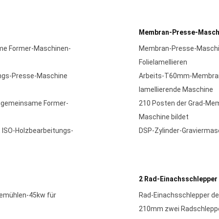
Membran-Presse-Masch
me Former-Maschinen-
Membran-Presse-Maschi
Folielamellieren
ungs-Presse-Maschine
Arbeits-T60mm-Membran
lamellierende Maschine
r-gemeinsame Former-
210 Posten der Grad-M
Maschine bildet
 ISO-Holzbearbeitungs-
DSP-Zylinder-Gravierma
2 Rad-Einachsschlepper
gemühlen-45kw für
Rad-Einachsschlepper de
210mm zwei Radschlepper