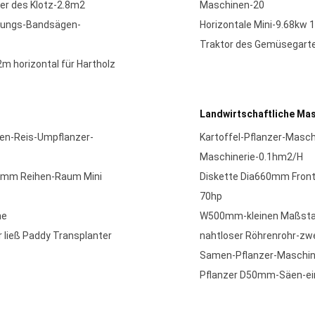
er des Klotz-2.8m2
Maschinen-20
itungs-Bandsägen-
Horizontale Mini-9.68kw 
Traktor des Gemüsegarten
 horizontal für Hartholz
Landwirtschaftliche Mas
hen-Reis-Umpflanzer-
Kartoffel-Pflanzer-Masch
Maschinerie-0.1hm2/H
00mm Reihen-Raum Mini
Diskette Dia660mm Fron
70hp
ne
W500mm-kleinen Maßstabs
 ließ Paddy Transplanter
nahtloser Röhrenrohr-zw
Samen-Pflanzer-Maschine
Pflanzer D50mm-Säen-ei