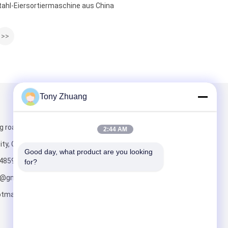
tahl-Eiersortiermaschine aus China
>>
Tony Zhuang
Mailen Sie uns
g road, Yishui
2:44 AM
ity, China
Good day, what product are you looking 
4859
for?
o@gmail.com;
tmail.com
Senden Sie