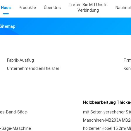
Treten Sie Mit Uns In
Haus
Produkte
Über Uns
Nachric
Verbindung
. Sitemap
Fabrik-Ausflug
Fir
Unternehmensdienstleister
Kon
Holzbearbeitung Thick
ngs-Band-Säge-
mit Seiten versehener St
Maschinen-MB203A MB20
d-Säge-Maschine
hölzerner Hobel 15.2m/