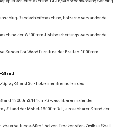
Sandpapierschleifmaschine 1420r/Min Woodworking Sanding
schlag-Bandschleifmaschine, hölzerne versandende
fmaschine der W300mm-Holzbearbeitungs-versandende
ve Sander For Wood Furniture der Breiten-1000mm
y-Stand
Spray-Stand 30 - hölzerner Brennofen des
-Stand 18000m3/H 16m/S waschbarer malender
y-Stand der Möbel-18000m3/H, einziehbarer Stand der
olzbearbeitungs-60m3 holzen Trockenofen-Zivilbau Shell