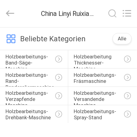
Ruixiang
Import
&
China Linyi Ruixiang Import & Export Co., Ltd. Unternehmens-News
Export
Co.,
Ltd..
All
HAUS
Rights
Reserved.
Beliebte Kategorien
Alle
PRODUKTE
Holzbearbeitungs-
Holzbearbeitung 
Band-Säge-
Thicknesser-
Maschine
Maschine
ÜBER
Holzbearbeitungs-
Holzbearbeitungs-
UNS
Rand-
Fräsmaschine
Banderoliermaschine
Holzbearbeitungs-
Holzbearbeitungs-
Verzapfende 
Versandende 
FABRIK-
Maschine
Maschine
AUSFLUG
Holzbearbeitungs-
Holzbearbeitungs-
Drehbank-Maschine
Spray-Stand
QUALITÄTSKONTROLLE