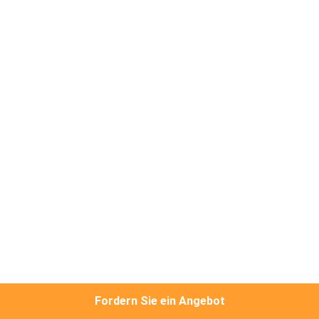
TRETEN
SIE
MIT
UNS
IN
VERBINDUNG
NACHRICHTEN
FORDERN
SIE EIN
ZITAT
Fordern Sie ein Angebot