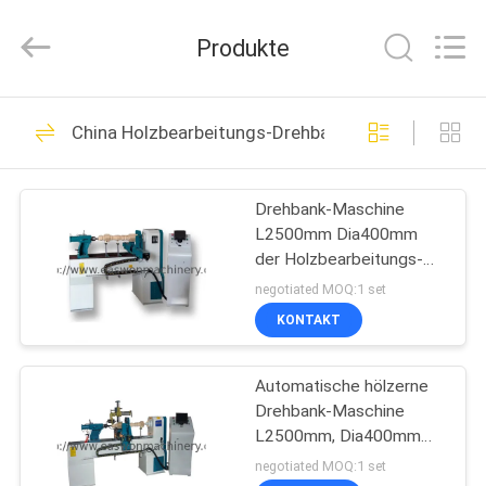
Ruixiang
Import
&
Produkte
Export
Co.,
Ltd..
All
HAUS
Rights
48
Reserved.
China Holzbearbeitungs-Drehbank-Maschine
Holzbearbeitungs-
PRODUKTE
Band-Säge-
Drehbank-Maschine
L2500mm Dia400mm
Maschine
ÜBER
der Holzbearbeitungs-
UNS
425W Cnc-Ausschnitt
negotiated MOQ:1 set
KONTAKT
29
FABRIK-
Holzbearbeitung
Automatische hölzerne
AUSFLUG
Drehbank-Maschine
Thicknesser-
L2500mm, Dia400mm
QUALITÄTSKONTROLLE
Cnc-Profil-
negotiated MOQ:1 set
Maschine