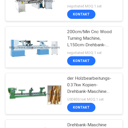
3500rpm Mdf Cnc-
SITEMAP
negotiated MOQ:1 set
Schneidemaschine des
KONTAKT
Doppelt-4kw
13
PRIVACY
Holzbearbeitungs-
200cm/Min Cnc Wood
POLICY
Turning Machine,
verzapfende
L150cm-Drehbank-
Maschinen-Holzarbeit
Maschine
negotiated MOQ:1 set
KONTAKT
der Holzbearbeitungs-
17
0.37kw Kopien-
Holzbearbeitungs-
Drehbank-Maschine
Drehbank-der
USD800/set MOQ:1 set
versandende
Maschinen-MCF3015B
KONTAKT
hölzerne
Maschine
Drehbank-Maschine