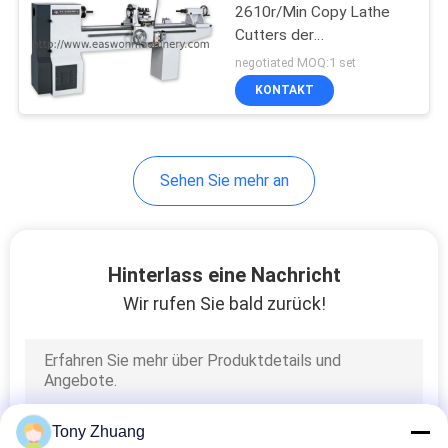
2610r/Min Copy Lathe
Cutters der
8
Holzbearbeitungs-
negotiated MOQ:1 set
MCF3024
Holzbearbeitungs-
KONTAKT
Drehbank-Maschine
Sehen Sie mehr an
10
Hinterlass eine Nachricht
Holzbearbeitungs-
Wir rufen Sie bald zurück!
Spray-Stand
Tony Zhuang