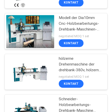
Schneidemaschine
KONTAKT
TRETEN
Modell der Dia10mm
SIE
20
Cnc-Holzbearbeitungs-
MIT
Drehbank-Maschinen-
Holzbearbeitungs-
UNS
L20mm 315K
negotiated MOQ:1 set
Rand-
IN
KONTAKT
Banderoliermaschine
VERBINDUNG
hölzerne
Drehenmaschine der
NACHRICHTEN
drehbank-380v, hölzerne
29
Drehbank-Maschine
negotiated MOQ:1 set
L20mm Cnc
Holzbearbeitungs-
FORDERN
KONTAKT
SIE EIN
Fräsmaschine
Schneider-
ZITAT
Holzbearbeitungs-
Drehbank-Maschine