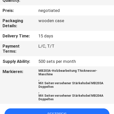
Quantity:
TRETEN
Preis:
negotiated
SIE
Packaging
wooden case
Details:
MIT
UNS
Delivery Time:
15 days
IN
Payment
L/C, T/T
Terms:
VERBINDUNG
Supply Ability:
500 sets per month
NACHRICHTEN
Markieren:
MB203A-Holzbearbeitung Thicknesser-
Maschine
,
Mit Seiten versehener Stärkehobel MB203A
FORDERN
Doppeltes
,
SIE EIN
Mit Seiten versehener Stärkehobel MB204A
Doppeltes
ZITAT