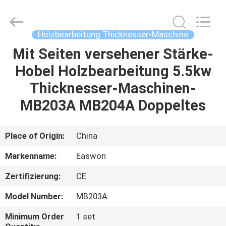
Ruixiang
Import
&
Export
Co.,
Holzbearbeitung Thicknesser-Maschine
Ltd..
All
Mit Seiten versehener Stärke-
HAUS
Rights
Reserved.
Hobel Holzbearbeitung 5.5kw
PRODUKTE
Thicknesser-Maschinen-
MB203A MB204A Doppeltes
ÜBER
UNS
Place of Origin:
China
Markenname:
Easwon
FABRIK-
Zertifizierung:
CE
AUSFLUG
Model Number:
MB203A
QUALITÄTSKONTROLLE
Minimum Order
1 set