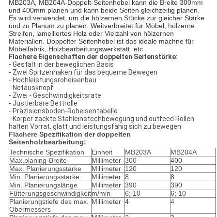
MB203A, MB204A-Doppelt-Seitenhobel kann die Breite 300mm
und 400mm planen und kann beide Seiten gleichzeitig planen.
Es wird verwendet, um die hölzernen Stücke zur gleicher Stärke
und zu Planum zu planen. Weitverbreitet für Möbel, hölzerne
Streifen, lamelliertes Holz oder Vielzahl von hölzernen
Materialien. Doppelter Seitenhobel ist das ideale machne für
Möbelfabrik, Holzbearbeitungswerkstatt, etc.
Flachere Eigenschaften der doppelten Seitenstärke:
- Gestalt in der beweglichen Basis
- Zwei Spitzenhaken für das bequeme Bewegen
- Hochleistungsroheisenbau
- Notausknopf
- Zwei - Geschwindigkeitsrate
- Justierbare Bettrolle
- Präzisionsboden-Roheisentabelle
- Körper zackte Stahleinstechbewegung und outfeed Rollen
halten Vorrat, glatt und leistungsfähig sich zu bewegen
Flachere Spezifikation der doppelten
Seitenholzbearbeitung:
Technische Spezifikation
Einheit
MB203A
MB204A
Max.planing-Breite
Millimeter
300
400
Max. Planierungsstärke
Millimeter
120
120
Min. Planierungsstärke
Millimeter
8
8
Min. Planierungslänge
Millimeter
390
390
Fütterungsgeschwindigkeit
m/min
6; 10
6; 10
Planierungstiefe des max.
Millimeter
4
4
Obermessers