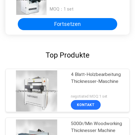
Thicknesser-Maschinen-MB203A
MB204A Doppeltes
MOQ：
1 set
Fortsetzen
Top Produkte
4 Blatt-Holzbearbeitung
Thicknesser-Maschine
negotiated MOQ:1 set
KONTAKT
5000r/Min Woodworking
Thicknesser Machine