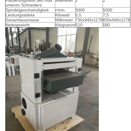
Planierungstiefe des max.
Millimeter
2
2
unteren Schneiders
Spindelgeschwindigkeit
r/min
5000
5000
Leistungsstärke
Kilowatt
5,5
7,5
Gesamtausmasse
Millimeter
730x940x1178
830x940x1178
Nettogewicht
Kilogramm
510
580