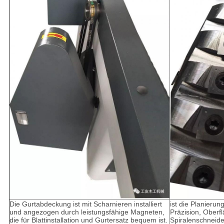
Die Gurtabdeckung ist mit Scharnieren installiert
ist die Planieru
und angezogen durch leistungsfähige Magneten,
Präzision, Oberf
die für Blattinstallation und Gurtersatz bequem ist.
Spiralenschneid