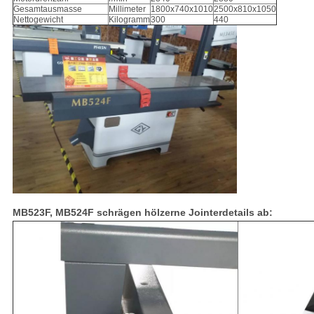
Gesamtausmasse
Millimeter
1800x740x1010
2500x810x1050
Nettogewicht
Kilogramm
300
440
MB523F, MB524F schrägen hölzerne Jointerdetails ab: