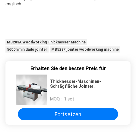
englisch.
MB203A Woodworking Thicknesser Machine
5600r/min dado jointer
MB523F jointer woodworking machine
Erhalten Sie den besten Preis für
Thicknesser-Maschinen-
Schrägfläche Jointer
Holzbearbeitung MB523F MB524F
MOQ：
1 set
Fortsetzen