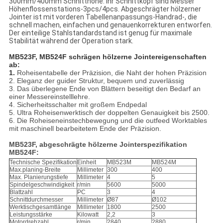
300mm/400mm Schnitthöhe. Ihr Schnittkopf sind Messer
Höhenflossenstations-3pcs/4pcs. Abgeschrägter hölzerner
Jointer ist mit vorderen Tabellenanpassungs-Handrad-, die
schnell machen, einfachen und genauenkorrekturen entworfen.
Der einteilige Stahlstandardstand ist genug für maximale
Stabilität während der Operation stark.
MB523F, MB524F schrägen hölzerne Jointereigenschaften
ab:
1.
Roheisentabelle der Präzision, die Naht der hohen Präzision
2. Eleganz der guider Struktur, bequem und zuverlässig
3. Das überlegene Ende von Blättern beseitigt den Bedarf an
einer Messereinstelllehre.
4. Sicherheitsschalter mit großem Endpedal
5. Ultra Roheisenwerktisch der doppelten Genauigkeit bis 2500.
6. Die Roheiseneinstechbewegung und die outfeed Worktables
mit maschinell bearbeitetem Ende der Präzision.
MB523F, abgeschrägte hölzerne Jointerspezifikation
MB524F:
Technische Spezifikation
Einheit
MB523M
MB524M
Max.planing-Breite
Millimeter
300
400
Max. Planierungstiefe
Millimeter
4
5
Spindelgeschwindigkeit
r/min
5600
5000
Blattzahl
PC
3
4
Schnittdurchmesser
Millimeter
Ø87
Ø102
Werktischgesamtlänge
Millimeter
1800
2500
Leistungsstärke
Kilowatt
2,2
3
Motordrehzahl
r/min
2840
2880