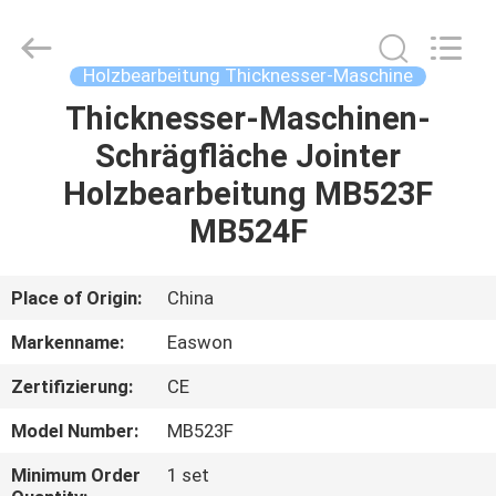
Ruixiang
Import
&
Export
Co.,
Holzbearbeitung Thicknesser-Maschine
Ltd..
All
Thicknesser-Maschinen-
HAUS
Rights
Reserved.
Schrägfläche Jointer
PRODUKTE
Holzbearbeitung MB523F
MB524F
ÜBER
UNS
Place of Origin:
China
Markenname:
Easwon
FABRIK-
Zertifizierung:
CE
AUSFLUG
Model Number:
MB523F
QUALITÄTSKONTROLLE
Minimum Order
1 set