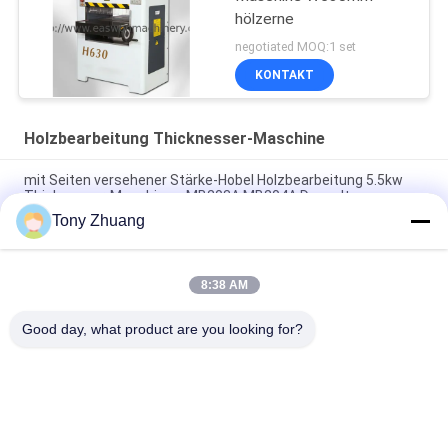
hölzerne
negotiated MOQ:1 set
KONTAKT
Holzbearbeitung Thicknesser-Maschine
mit Seiten versehener Stärke-Hobel Holzbearbeitung 5.5kw
Thicknesser-Maschinen-MB203A MB204A Doppeltes
Tony Zhuang
hölzerner Hobel 15.2m/Min MB1010E MB1013E und
Thicknesser-Simplex
8:38 AM
Thicknesser-Maschinen-Schrägfläche Jointer
Holzbearbeitung MB523F MB524F
Good day, what product are you looking for?
Beliebte Kategorien
Alle
Holzbearbeitungs-
Holzbearbeitung 
Band-Säge-
Thicknesser-