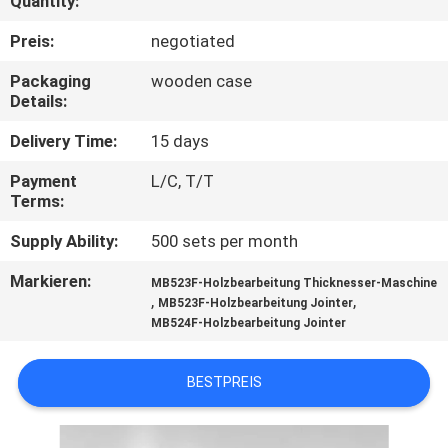
Quantity:
TRETEN
Preis:
negotiated
SIE
Packaging
wooden case
Details:
MIT
UNS
Delivery Time:
15 days
IN
Payment
L/C, T/T
Terms:
VERBINDUNG
Supply Ability:
500 sets per month
NACHRICHTEN
Markieren:
MB523F-Holzbearbeitung Thicknesser-Maschine
,
,
MB523F-Holzbearbeitung Jointer
MB524F-Holzbearbeitung Jointer
FORDERN
SIE EIN
BESTPREIS
ZITAT