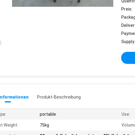
Quanti
Preis:
Packag
Deliver
Payme
Supply 
informationen
Produkt-Beschreibung
pe:
portable
Use:
t Weight:
75kg
Volume