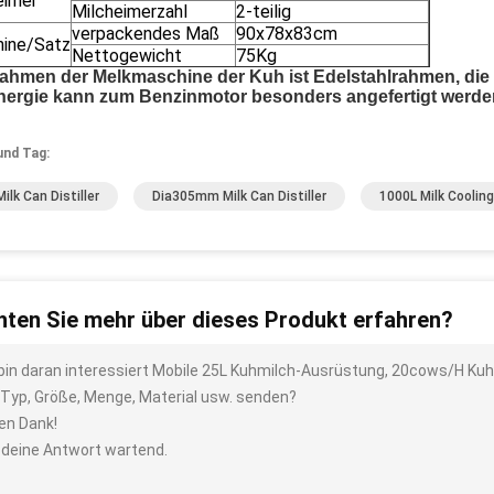
eimer
Milcheimerzahl
2-teilig
verpackendes Maß
90x78x83cm
ine/Satz
Nettogewicht
75Kg
ahmen der Melkmaschine der Kuh ist Edelstahlrahmen, die
nergie kann zum Benzinmotor besonders angefertigt werde
und Tag:
ilk Can Distiller
Dia305mm Milk Can Distiller
1000L Milk Coolin
ten Sie mehr über dieses Produkt erfahren?
 bin daran interessiert Mobile 25L Kuhmilch-Ausrüstung, 20cows/H Ku
 Typ, Größe, Menge, Material usw. senden?
len Dank!
 deine Antwort wartend.