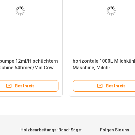
pumpe 12ml/H schüchtern
horizontale 1000L Milchküh
chine 64times/Min Cow
Maschine, Milch-
mping ein
Kühlvorrichtungen des Baue
R22
Bestpreis
Bestpreis
Holzbearbeitungs-Band-Säge-
Folgen Sie uns