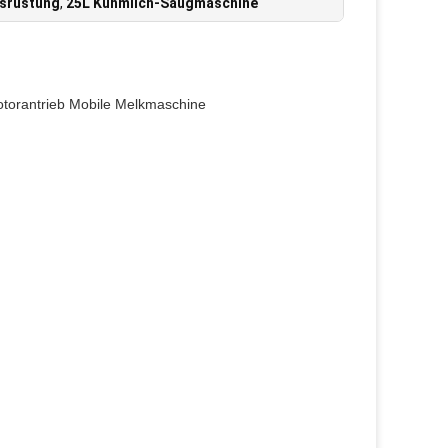
srüstung
,
25L Kuhmilch-Saugmaschine
otorantrieb
Mobile
Melkmaschine