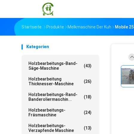
Startseite
Produkte
Melkmaschine Der Kuh
Mobile 2
Kategorien
Holzbearbeitungs-Band-
(43)
Säge-Maschine
Holzbearbeitung
(26)
Thicknesser-Maschine
Holzbearbeitungs-Rand-
(18)
Banderoliermaschin...
Holzbearbeitungs-
(24)
Fräsmaschine
Holzbearbeitungs-
(13)
Verzapfende Maschine