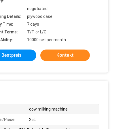
ty:
negotiated
ing Details:
plywood case
y Time:
7 days
nt Terms:
T/T or L/C
Ability:
10000 set per month
Bestpreis
Kontakt
cow milking machine
 /piece:
25L