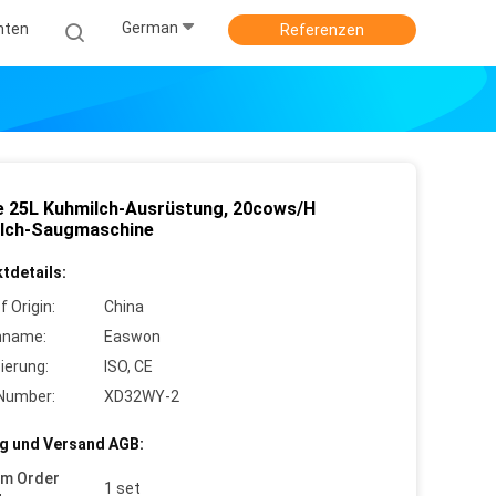
German
hten
Referenzen
e 25L Kuhmilch-Ausrüstung, 20cows/H
lch-Saugmaschine
tdetails:
f Origin:
China
nname:
Easwon
zierung:
ISO, CE
Number:
XD32WY-2
g und Versand AGB:
um Order
1 set