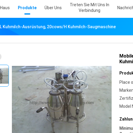
Treten Sie Mit Uns In
Haus
Produkte
Über Uns
Nachric
Verbindung
5L Kuhmilch-Ausrüstung, 20cows/H Kuhmilch-Saugmaschine
Mobil
Kuhmi
Produk
Place o
Marke
Zertifi
Model 
Zahlun
Minim