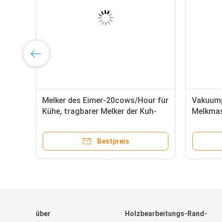
5L
Melker des Eimer-20cows/Hour für
Vakuum
e-
Kühe, tragbarer Melker der Kuh-
Melkmas
50L
Milk Pu
Bestpreis
über
Holzbearbeitungs-Rand-