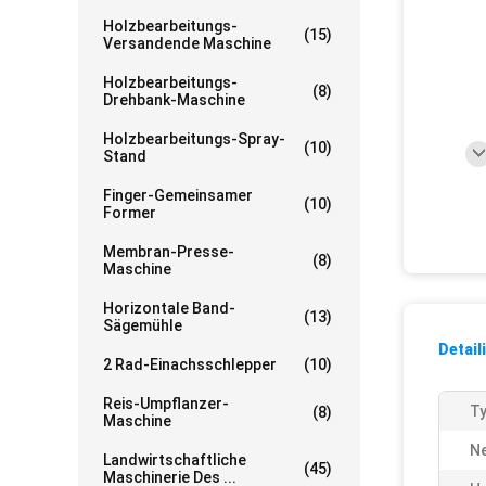
Holzbearbeitungs-
(15)
Versandende Maschine
Holzbearbeitungs-
(8)
Drehbank-Maschine
Holzbearbeitungs-Spray-
(10)
Stand
Finger-Gemeinsamer
(10)
Former
Membran-Presse-
(8)
Maschine
Horizontale Band-
(13)
Sägemühle
Detail
2 Rad-Einachsschlepper
(10)
Reis-Umpflanzer-
Ty
(8)
Maschine
Ne
Landwirtschaftliche
(45)
Maschinerie Des ...