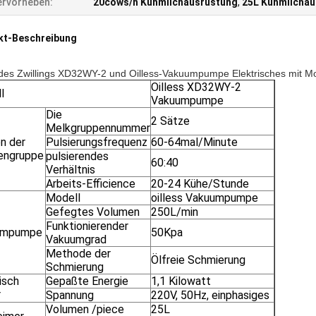
rvorheben:
20cows/h Kuhmilchausrüstung
,
25L Kuhmilchau
kt-Beschreibung
des Zwillings XD32WY-2 und
Oilless-Vakuumpumpe
Elektrisches mit M
Oilless XD32WY-2
l
Vakuumpumpe
Die
2 Sätze
Melkgruppennummer
n der
Pulsierungsfrequenz
60-64mal/Minute
engruppe
pulsierendes
60:40
Verhältnis
Arbeits-Efficience
20-24 Kühe/Stunde
Modell
oilless Vakuumpumpe
Gefegtes Volumen
250L/min
Funktionierender
umpumpe
50Kpa
Vakuumgrad
Methode der
Ölfreie Schmierung
Schmierung
isch
Gepaßte Energie
1,1 Kilowatt
r
Spannung
220V, 50Hz, einphasiges
Volumen /piece
25L