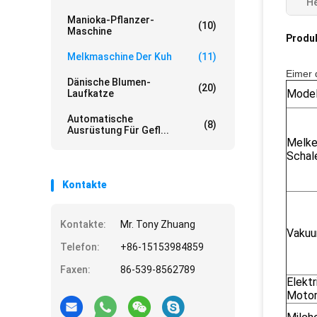
He
Manioka-Pflanzer-
(10)
Maschine
Produ
Melkmaschine Der Kuh
(11)
Eimer 
Dänische Blumen-
(20)
Model
Laufkatze
Automatische
(8)
Ausrüstung Für Gefl...
Melke
Schal
Kontakte
Kontakte:
Mr. Tony Zhuang
Vaku
Telefon:
+86-15153984859
Faxen:
86-539-8562789
Elektr
Moto