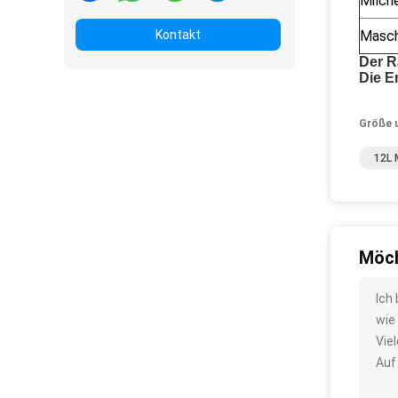
Milch
Kontakt
Masch
Der R
Die E
Größe 
12L M
Möch
Ich
wie
Vie
Auf