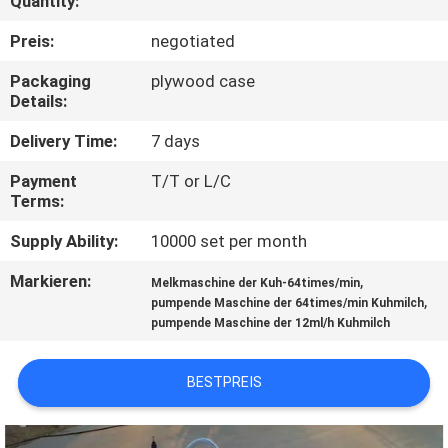
Quantity:
TRETEN
Preis:
negotiated
SIE
Packaging
plywood case
Details:
MIT
UNS
Delivery Time:
7 days
IN
Payment
T/T or L/C
Terms:
VERBINDUNG
Supply Ability:
10000 set per month
NACHRICHTEN
Markieren:
,
Melkmaschine der Kuh-64times/min
,
pumpende Maschine der 64times/min Kuhmilch
pumpende Maschine der 12ml/h Kuhmilch
FORDERN
SIE EIN
BESTPREIS
ZITAT