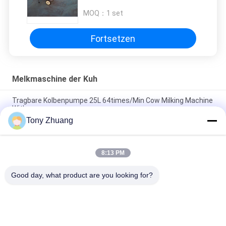
Milk Pumping ein
MOQ：
1 set
Fortsetzen
Melkmaschine der Kuh
Tragbare Kolbenpumpe 25L 64times/Min Cow Milking Machine
With
Tony Zhuang
Vertikaler Milchkühlungs-Behälter 500 Liter, Sammelbehälter
der Rohmilch-6000Kilocalorie/H
8:13 PM
Einzelne Kuh-Melkmaschine 50Kpa des Eimer-12cows/H
elektrisch für Kühe
Good day, what product are you looking for?
Beliebte Kategorien
Alle
Holzbearbeitungs-
Holzbearbeitung 