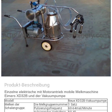
SITEMAP
PRIVACY
POLICY
Produkt-Beschreibung
Einzelne elektrische mit Motorantrieb mobile Melkmaschine
Eimers XD32B und der Vakuumpumpe
Modell
Neue XD32B-Vakuumpumpe
Melken der
Die Melkgruppennummer
1 Satz
Schalengruppe
Pulsierungsfrequenz
60-64mal/Minute