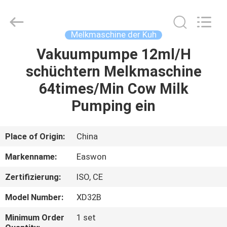
Ruixiang
Import
&
Export
Co.,
Melkmaschine der Kuh
Ltd..
All
Vakuumpumpe 12ml/H
HAUS
Rights
Reserved.
schüchtern Melkmaschine
PRODUKTE
64times/Min Cow Milk
Pumping ein
ÜBER
UNS
Place of Origin:
China
Markenname:
Easwon
FABRIK-
Zertifizierung:
ISO, CE
AUSFLUG
Model Number:
XD32B
QUALITÄTSKONTROLLE
Minimum Order
1 set