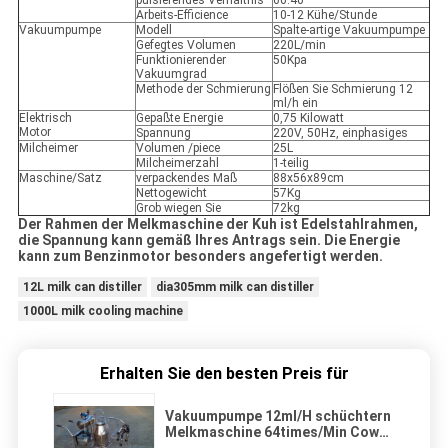
pulsierendes Verhältnis
60:40
Arbeits-Efficience
10-12 Kühe/Stunde
Vakuumpumpe
Modell
Spalte-artige Vakuumpumpe
Gefegtes Volumen
220L/min
Funktionierender
50Kpa
Vakuumgrad
Methode der Schmierung
Flößen Sie Schmierung 12
ml/h ein
Elektrisch
Gepaßte Energie
0,75 Kilowatt
Motor
Spannung
220V, 50Hz, einphasiges
Milcheimer
Volumen /piece
25L
Milcheimerzahl
1-teilig
Maschine/Satz
verpackendes Maß
88x56x89cm
Nettogewicht
57Kg
Grob wiegen Sie
72kg
Der Rahmen der Melkmaschine der Kuh ist Edelstahlrahmen,
die Spannung kann gemäß Ihres Antrags sein. Die Energie
kann zum Benzinmotor besonders angefertigt werden.
12L milk can distiller
dia305mm milk can distiller
1000L milk cooling machine
Erhalten Sie den besten Preis für
Vakuumpumpe 12ml/H schüchtern
Melkmaschine 64times/Min Cow