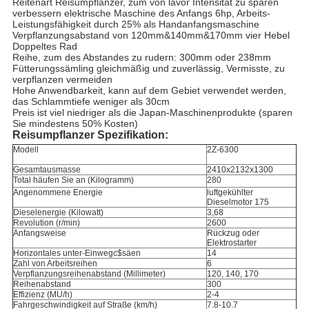
Reitenart Reisumpflanzer, zum von lavor Intensität zu sparen
verbessern elektrische Maschine des Anfangs 6hp, Arbeits-
Leistungsfähigkeit durch 25% als Handanfangsmaschine
Verpflanzungsabstand von 120mm&140mm&170mm vier Hebel
Doppeltes Rad
Reihe, zum des Abstandes zu rudern: 300mm oder 238mm
Fütterungssämling gleichmäßig und zuverlässig, Vermisste, zu
verpflanzen vermeiden
Hohe Anwendbarkeit, kann auf dem Gebiet verwendet werden,
das Schlammtiefe weniger als 30cm
Preis ist viel niedriger als die Japan-Maschinenprodukte (sparen
Sie mindestens 50% Kosten)
Reisumpflanzer Spezifikation:
Modell
2Z-6300
Gesamtausmasse
2410x2132x1300
Total häufen Sie an (Kilogramm)
280
Angenommene Energie
luftgekühlter
Dieselmotor 175
Dieselenergie (Kilowatt)
3,68
Revolution (r/min)
2600
Anfangsweise
Rückzug oder
Elektrostarter
Horizontales unter-Einwegc$säen
14
Zahl von Arbeitsreihen
6
Verpflanzungsreihenabstand (Millimeter)
120, 140, 170
Reihenabstand
300
Effizienz (MU/h)
2-4
Fahrgeschwindigkeit auf Straße (km/h)
7.8-10.7