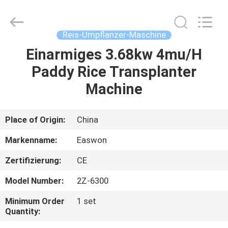
Ruixiang
Import
&
Export
Co.,
Reis-Umpflanzer-Maschine
Ltd..
All
Einarmiges 3.68kw 4mu/H
HAUS
Rights
Reserved.
Paddy Rice Transplanter
PRODUKTE
Machine
ÜBER
Place of Origin:
China
UNS
Markenname:
Easwon
Zertifizierung:
CE
FABRIK-
Model Number:
2Z-6300
AUSFLUG
Minimum Order
1 set
Quantity:
QUALITÄTSKONTROLLE