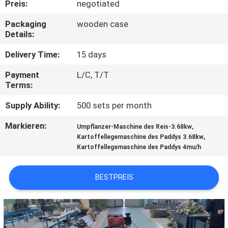
Preis:
negotiated
TRETEN
Packaging
wooden case
Details:
SIE
MIT
Delivery Time:
15 days
UNS
Payment
L/C, T/T
Terms:
IN
Supply Ability:
500 sets per month
VERBINDUNG
Markieren:
,
Umpflanzer-Maschine des Reis-3.68kw
,
Kartoffellegemaschine des Paddys 3.68kw
NACHRICHTEN
Kartoffellegemaschine des Paddys 4mu/h
FORDERN
BESTPREIS
SIE EIN
ZITAT