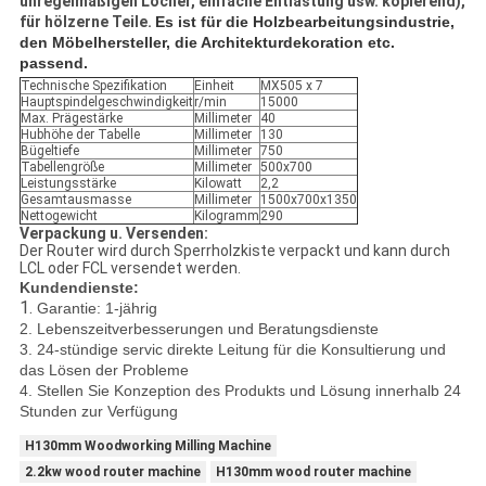
unregelmäßigen Löcher, einfache Entlastung usw. kopierend),
für hölzerne Teile.
Es ist für die Holzbearbeitungsindustrie, 
den Möbelhersteller, die Architekturdekoration etc. 
passend.
Technische Spezifikation
Einheit
MX505 x 7
Hauptspindelgeschwindigkeit
r/min
15000
Max. Prägestärke
Millimeter
40
Hubhöhe der Tabelle
Millimeter
130
Bügeltiefe
Millimeter
750
Tabellengröße
Millimeter
500x700
Leistungsstärke
Kilowatt
2,2
Gesamtausmasse
Millimeter
1500x700x1350
Nettogewicht
Kilogramm
290
Verpackung u. Versenden:
Der Router wird durch Sperrholzkiste verpackt und kann durch
LCL oder FCL versendet werden.
Kundendienste:
1.
Garantie: 1-jährig
2. Lebenszeitverbesserungen und Beratungsdienste
3. 24-stündige servic direkte Leitung für die Konsultierung und
das Lösen der Probleme
4. Stellen Sie Konzeption des Produkts und Lösung innerhalb 24
Stunden zur Verfügung
H130mm Woodworking Milling Machine
2.2kw wood router machine
H130mm wood router machine