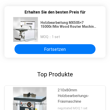
Erhalten Sie den besten Preis für
Holzbearbeitung MX505×7
15000r/Min Wood Router Machine
For
MOQ：
1 set
Fortsetzen
Top Produkte
210x80mm
Holzbearbeitungs-
Fräsmaschine
negotiated MOQ:1 set