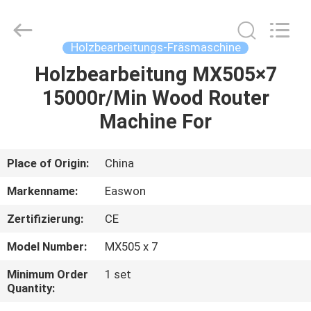
Ruixiang
Import
&
Export
Co.,
Holzbearbeitungs-Fräsmaschine
Ltd..
All
Holzbearbeitung MX505×7
HAUS
Rights
Reserved.
15000r/Min Wood Router
PRODUKTE
Machine For
ÜBER
Place of Origin:
China
UNS
Markenname:
Easwon
Zertifizierung:
CE
FABRIK-
Model Number:
MX505 x 7
AUSFLUG
Minimum Order
1 set
Quantity:
QUALITÄTSKONTROLLE