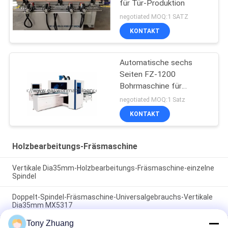
für Tür-Produktion
negotiated MOQ:1 SATZ
KONTAKT
Automatische sechs
Seiten FZ-1200
Bohrmaschine für
Werkstatt
negotiated MOQ:1 Satz
KONTAKT
Holzbearbeitungs-Fräsmaschine
Vertikale Dia35mm-Holzbearbeitungs-Fräsmaschine-einzelne
Spindel
Doppelt-Spindel-Fräsmaschine-Universalgebrauchs-Vertikale
Dia35mm MX5317
Tony Zhuang
MZ7221D 2 Spindel-Bohrmaschine der Reihen-