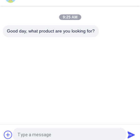
Holzbearbeitungs-Fräsmaschine-Dia35mm multi
9:25 AM
Beliebte Kategorien
Alle
Good day, what product are you looking for?
Holzbearbeitungs-
Holzbearbeitung 
Band-Säge-
Thicknesser-
Maschine
Maschine
Holzbearbeitungs-
Holzbearbeitungs-
Rand-
Fräsmaschine
Banderoliermaschine
Holzbearbeitungs-
Holzbearbeitungs-
Verzapfende 
Versandende 
Maschine
Maschine
Holzbearbeitungs-
Holzbearbeitungs-
Drehbank-Maschine
Spray-Stand
Fordern Sie ein Angebot