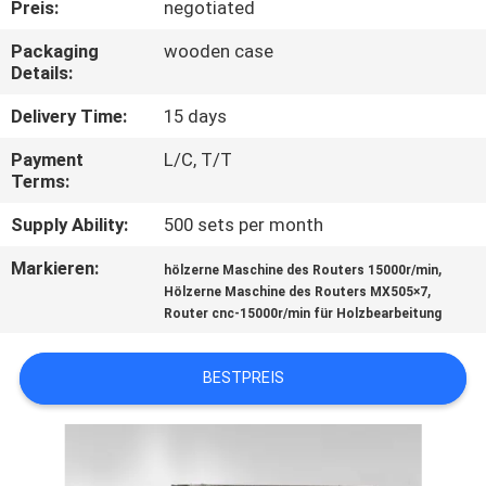
Preis:
negotiated
TRETEN
Packaging
wooden case
Details:
SIE
MIT
Delivery Time:
15 days
UNS
Payment
L/C, T/T
Terms:
IN
Supply Ability:
500 sets per month
VERBINDUNG
Markieren:
,
hölzerne Maschine des Routers 15000r/min
,
Hölzerne Maschine des Routers MX505×7
NACHRICHTEN
Router cnc-15000r/min für Holzbearbeitung
FORDERN
BESTPREIS
SIE EIN
ZITAT