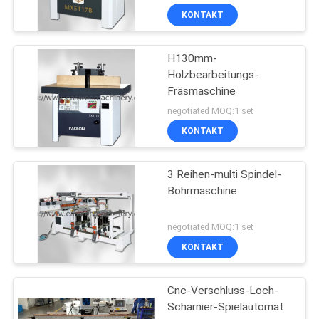
KONTAKT
H130mm-
Holzbearbeitungs-
Fräsmaschine
negotiated MOQ:1 set
KONTAKT
3 Reihen-multi Spindel-
Bohrmaschine
negotiated MOQ:1 set
KONTAKT
Cnc-Verschluss-Loch-
Scharnier-Spielautomat