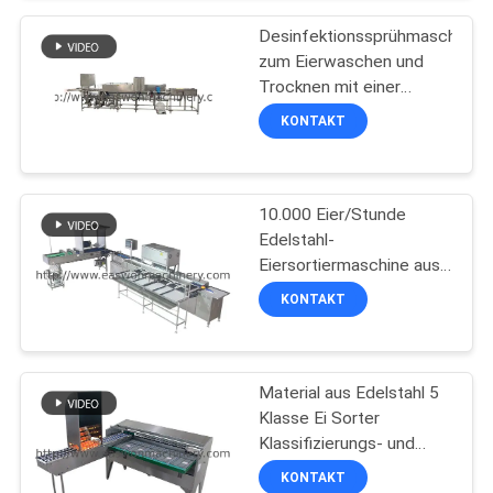
SITEMAP
Desinfektionssprühmaschine
zum Eierwaschen und
Trocknen mit einer
PRIVACY
Kapazität von 3000
KONTAKT
POLICY
Eiern/Stunde
10.000 Eier/Stunde
Edelstahl-
Eiersortiermaschine aus
China
KONTAKT
Material aus Edelstahl 5
Klasse Ei Sorter
Klassifizierungs- und
Kerzenmaschine
KONTAKT