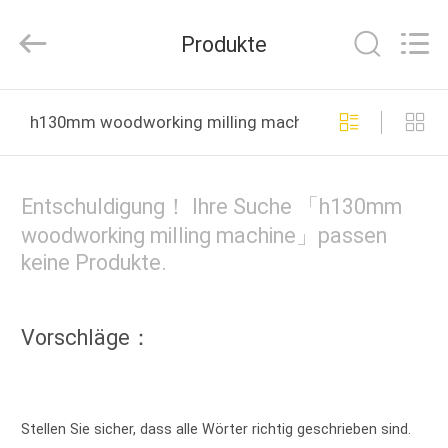
Ruixiang
Import
&
Produkte
Export
Co.,
Ltd..
All
HAUS
Rights
Reserved.
h130mm woodworking milling machine online manufac
PRODUKTE
Entschuldigung！ Ihre Suche 「h130mm
ÜBER
woodworking milling machine」passen
keine Produkte.
UNS
FABRIK-
Vorschläge：
AUSFLUG
QUALITÄTSKONTROLLE
Stellen Sie sicher, dass alle Wörter richtig geschrieben sind.