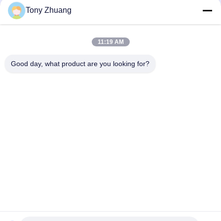
Tony Zhuang
11:19 AM
Good day, what product are you looking for?
Beliebte Kategorien
Alle
Holzbearbeitungs-
Holzbearbeitung 
Band-Säge-
Thicknesser-
Maschine
Maschine
Holzbearbeitungs-
Holzbearbeitungs-
Rand-
Fräsmaschine
Banderoliermaschine
Holzbearbeitungs-
Holzbearbeitungs-
Verzapfende 
Versandende 
Maschine
Maschine
Holzbearbeitungs-
Holzbearbeitungs-
Drehbank-Maschine
Spray-Stand