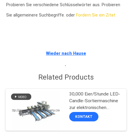
Probieren Sie verschiedene Schlüsselwörter aus. Probieren
TRETEN
Sie allgemeinere Suchbegriffe. oder
Fordern Sie ein Zitat.
SIE
MIT
UNS
IN
Wieder nach Hause
VERBINDUNG
gehen
Related Products
NACHRICHTEN
30,000 Eier/Stunde LED-
FORDERN
Candle-Sortiermaschine
zur elektronischen
SIE EIN
Sortierung von Eiern
KONTAKT
ZITAT