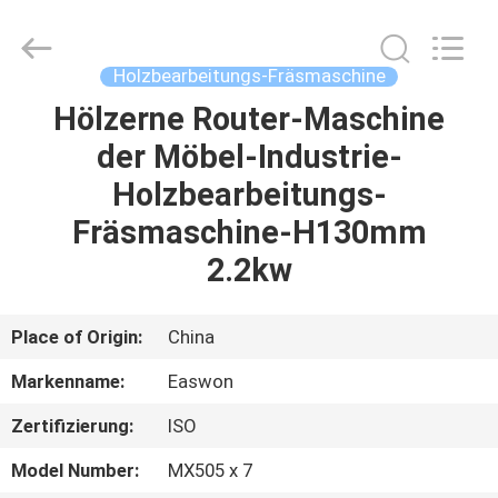
Ruixiang
Import
&
Export
Co.,
Holzbearbeitungs-Fräsmaschine
Ltd..
All
Hölzerne Router-Maschine
HAUS
Rights
Reserved.
der Möbel-Industrie-
PRODUKTE
Holzbearbeitungs-
Fräsmaschine-H130mm
ÜBER
2.2kw
UNS
Place of Origin:
China
FABRIK-
Markenname:
Easwon
AUSFLUG
Zertifizierung:
ISO
QUALITÄTSKONTROLLE
Model Number:
MX505 x 7