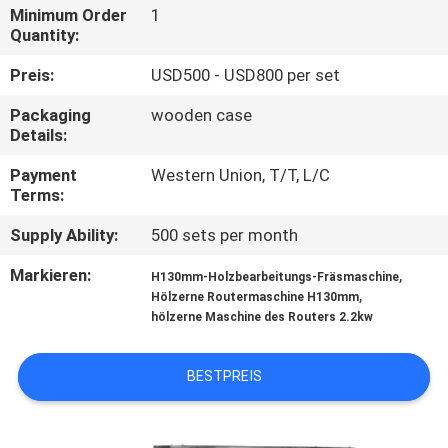
Minimum Order
1
Quantity:
TRETEN
SIE
Preis:
USD500 - USD800 per set
MIT
Packaging
wooden case
Details:
UNS
IN
Payment
Western Union, T/T, L/C
Terms:
VERBINDUNG
Supply Ability:
500 sets per month
NACHRICHTEN
Markieren:
,
H130mm-Holzbearbeitungs-Fräsmaschine
,
Hölzerne Routermaschine H130mm
hölzerne Maschine des Routers 2.2kw
FORDERN
SIE EIN
BESTPREIS
ZITAT