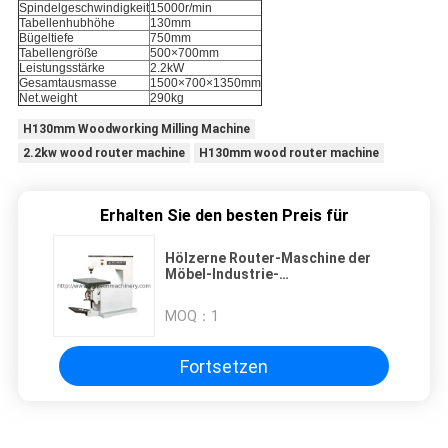
Spindelgeschwindigkeit
15000r/min
Tabellenhubhöhe
130mm
Bügeltiefe
750mm
Tabellengröße
500×700mm
Leistungsstärke
2.2kW
Gesamtausmasse
1500×700×1350mm
Net.weight
290kg
H130mm Woodworking Milling Machine
2.2kw wood router machine
H130mm wood router machine
Erhalten Sie den besten Preis für
Hölzerne Router-Maschine der
Möbel-Industrie-
Holzbearbeitungs-Fräsmaschine-
H130mm 2.2kw
MOQ：
1
Fortsetzen