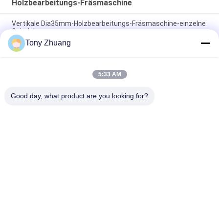
Holzbearbeitungs-Fräsmaschine
Vertikale Dia35mm-Holzbearbeitungs-Fräsmaschine-einzelne
Spindel
Tony Zhuang
Doppelt-Spindel-Fräsmaschine-Universalgebrauchs-Vertikale
Dia35mm MX5317
5:33 AM
MZ7221D 2 Spindel-Bohrmaschine der Reihen-
Holzbearbeitungs-Fräsmaschine-Dia35mm multi
Good day, what product are you looking for?
Beliebte Kategorien
Alle
Holzbearbeitungs-
Holzbearbeitung 
Band-Säge-
Thicknesser-
Maschine
Maschine
Holzbearbeitungs-
Holzbearbeitungs-
Rand-
Fräsmaschine
Banderoliermaschine
Holzbearbeitungs-
Holzbearbeitungs-
Verzapfende 
Versandende 