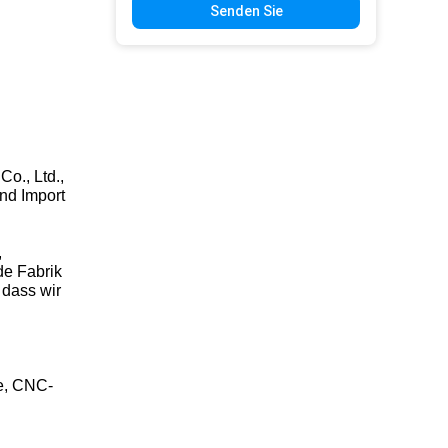
Senden Sie
Co., Ltd.,
nd Import
,
de Fabrik
 dass wir
e, CNC-