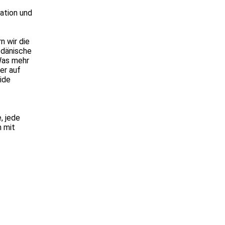
kation und
n wir die
 dänische
Was mehr
er auf
ide
, jede
h mit