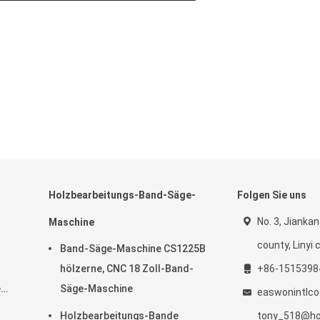
Holzbearbeitungs-Band-Säge-
Folgen Sie uns
No. 3, Jiankan
Maschine
county, Linyi c
Band-Säge-Maschine CS1225B
hölzerne, CNC 18 Zoll-Band-
+86-1515398
e
Säge-Maschine
easwonintlc
Holzbearbeitungs-Bande
tony_518@ho