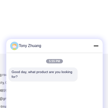
Tony Zhuang
5:55 PM
Mailen Sie uns
Good day, what product are you looking 
g road, Yishui
for?
ity, China
4859
o@gmail.com;
tmail.com