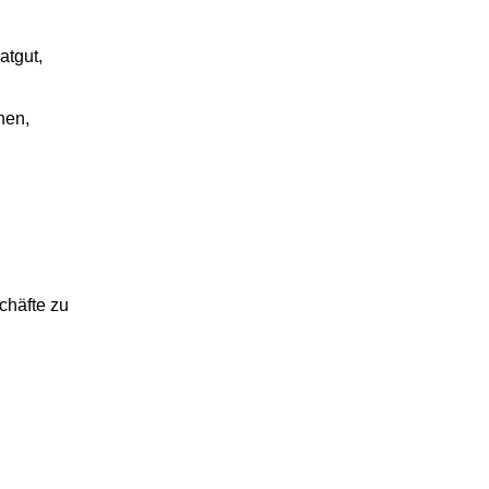
atgut,
nen,
chäfte zu