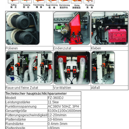
Polieren
Endenzutat
Kleben
Raue und feine Zutat
Vor-Mahlen
Abfall
Technischer hauptsächlichparameter
Modell
FZ-360DJ
Leistungsstärke
11.5kw
Funktionsspannung
AC380V 50HZ, 3PH
Gesamtgröße
6100x1100x1600mm
Fütterungsgeschwindigkeit
12-20m/min
Plattenstärke
10-60mm
Randstärke
0.4mm-3mm
Plattenbreite
≥80mm