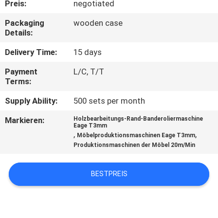
Preis:
negotiated
TRETEN
Packaging
wooden case
Details:
SIE
MIT
Delivery Time:
15 days
UNS
Payment
L/C, T/T
Terms:
IN
Supply Ability:
500 sets per month
VERBINDUNG
Markieren:
Holzbearbeitungs-Rand-Banderoliermaschine
Eage T3mm
NACHRICHTEN
,
,
Möbelproduktionsmaschinen Eage T3mm
Produktionsmaschinen der Möbel 20m/Min
FORDERN
BESTPREIS
SIE EIN
ZITAT