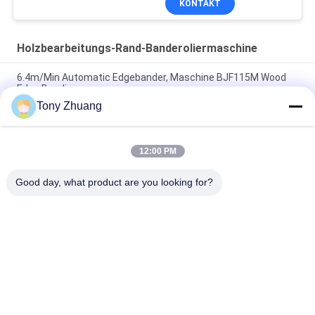
KONTAKT
Holzbearbeitungs-Rand-Banderoliermaschine
6.4m/Min Automatic Edgebander, Maschine BJF115M Wood
Edge Banding
Tony Zhuang
T60mm-Holzbearbeitungs-Rand-Banderoliermaschine
W80mm für die Möbelherstellung
12:00 PM
H10mm-Holzbearbeitungs-Rand-Banderoliermaschine-CER
gebogene Rand-Streifenbildung
Good day, what product are you looking for?
Beliebte Kategorien
Alle
Holzbearbeitungs-
Holzbearbeitung 
Band-Säge-
Thicknesser-
Maschine
Maschine
Holzbearbeitungs-
Holzbearbeitungs-
Rand-
Fräsmaschine