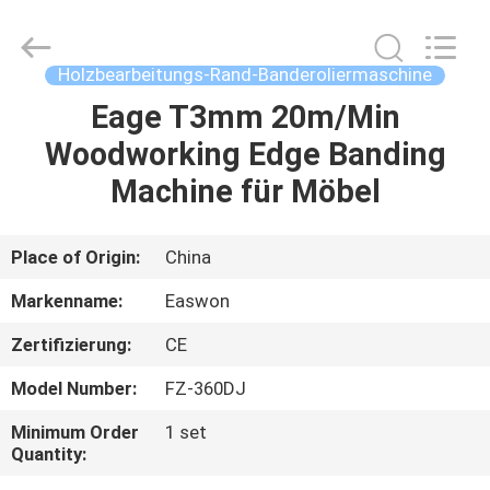
Ruixiang
Import
&
Export
Co.,
Holzbearbeitungs-Rand-Banderoliermaschine
Ltd..
All
Eage T3mm 20m/Min
HAUS
Rights
Reserved.
Woodworking Edge Banding
PRODUKTE
Machine für Möbel
ÜBER
Place of Origin:
China
UNS
Markenname:
Easwon
Zertifizierung:
CE
FABRIK-
Model Number:
FZ-360DJ
AUSFLUG
Minimum Order
1 set
Quantity:
QUALITÄTSKONTROLLE