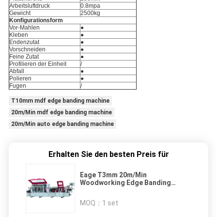
Arbeitsluftdruck
0.8mpa
Gewicht
2500kg
Konfigurationsform
Vor-Mahlen
●
Kleben
●
Endenzutat
●
Vorschneiden
●
Feine Zutat
●
Profilieren der Einheit
/
Abfall
●
Polieren
●
Fugen
/
T10mm mdf edge banding machine
20m/Min mdf edge banding machine
20m/Min auto edge banding machine
Erhalten Sie den besten Preis für
Eage T3mm 20m/Min
Woodworking Edge Banding
Machine für Möbel
MOQ：
1 set