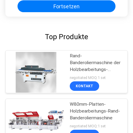
Fortsetzen
Top Produkte
Rand-
Banderoliermaschine der
Holzbearbeitungs-
0.6MPa
negotiated MOQ:1 set
KONTAKT
W80mm-Platten-
Holzbearbeitungs-Rand-
Banderoliermaschine
negotiated MOQ:1 set