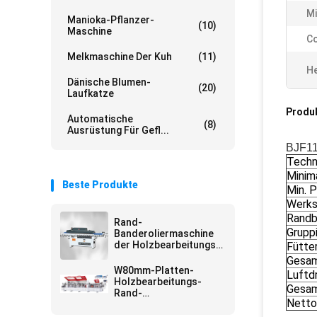
Mi
Manioka-Pflanzer-
(10)
Maschine
Co
Melkmaschine Der Kuh
(11)
He
Dänische Blumen-
(20)
Laufkatze
Produ
Automatische
(8)
Ausrüstung Für Gefl...
BJF11
Techn
Minim
Beste Produkte
Min. P
Werks
Randb
Rand-
Grupp
Banderoliermaschine
der Holzbearbeitungs-
Fütte
0.6MPa
Gesam
W80mm-Platten-
Luftd
Holzbearbeitungs-
Gesa
Rand-
Netto
Banderoliermaschine