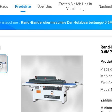
Treten Sie Mit Uns In
Haus
Produkte
Über Uns
Nachric
Verbindung
iermaschine
Rand-Banderoliermaschine Der Holzbearbeitungs-0.6
Rand-
0.6M
Produk
Place o
Marke
Zertifi
Model 
Zahlun
Minim