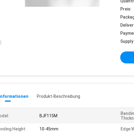
Quanti
Preis:
Packag
Deliver
Payme
Supply 
informationen
Produkt-Beschreibung
Bandin
odel:
BJF115M
Thickn
nding Height:
10-45mm
Edge W