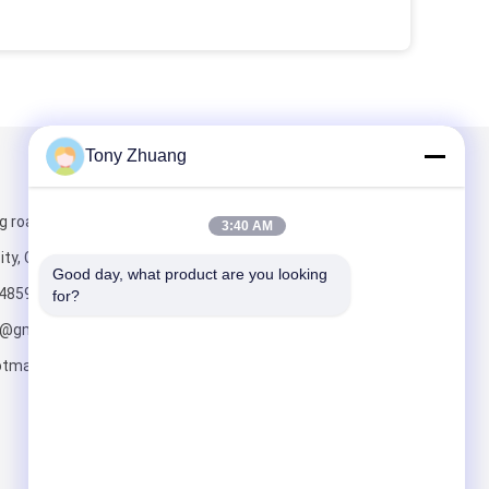
Tony Zhuang
Mailen Sie uns
g road, Yishui
3:40 AM
ity, China
Good day, what product are you looking 
4859
for?
o@gmail.com;
tmail.com
Senden Sie