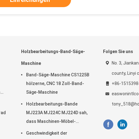
Holzbearbeitungs-Band-Säge-
Folgen Sie uns
No. 3, Jiankan
Maschine
county, Linyi c
Band-Säge-Maschine CS1225B
hölzerne, CNC 18 Zoll-Band-
+86-1515398
e
Säge-Maschine
easwonintlc
Holzbearbeitungs-Bande
tony_518@ho
rad
MJ223A MJ224C MJ224D sah,
dass Maschinen-Möbel-
Radialarm sah
Geschwindigkeit der