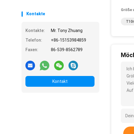
Größe 
Kontakte
T10m
Kontakte:
Mr. Tony Zhuang
Telefon:
+86-15153984859
Faxen:
86-539-8562789
Möch
Ich
Grö
Kontakt
Vie
Auf