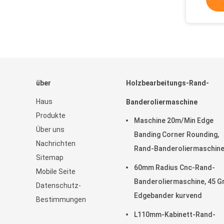
über
Holzbearbeitungs-Rand-
Haus
Banderoliermaschine
Produkte
Maschine 20m/Min Edge
Über uns
Banding Corner Rounding,
Nachrichten
Rand-Banderoliermaschin
Sitemap
T0.4mm hölzerne
60mm Radius Cnc-Rand-
Mobile Seite
Banderoliermaschine, 45 G
Datenschutz-
Edgebander kurvend
Bestimmungen
L110mm-Kabinett-Rand-