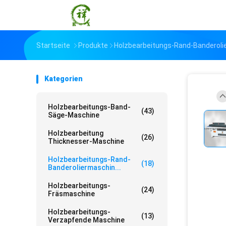
Startseite
Produkte
Holzbearbeitungs-Rand-Banderol
Kategorien
Holzbearbeitungs-Band-
(43)
Säge-Maschine
Holzbearbeitung
(26)
Thicknesser-Maschine
Holzbearbeitungs-Rand-
(18)
Banderoliermaschin...
Holzbearbeitungs-
(24)
Fräsmaschine
Holzbearbeitungs-
(13)
Verzapfende Maschine