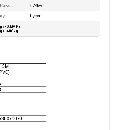
 Power:
2.74kw
ty:
1 year
ngs-0.6MPa
,
ngs-400kg
115M
(PVC)
5
8
x800x1070