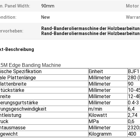
n. Panel Width:
90mm
Motor
ndition:
New
Warran
Rand-Banderoliermaschine der Holzbearbeitu
rvorheben:
Rand-Banderoliermaschine der Holzbearbeitu
kt-Beschreibung
5M Edge Banding Machine
ische Spezifikation
Einheit
BJF
ale Plattenlänge
Millimeter
280 
lattenbreite
Millimeter
90
tückstärke
Millimeter
10-4
reite
Millimeter
12-4
ierungsgurtstärke
Millimeter
0.4-3
rungsgeschwindigkeit
m/min
6,4
tleistung
Kilowatt
2,74
ruck
MPa
0,6
mtausmasse
Millimeter
2320
gewicht
Kilogramm
400