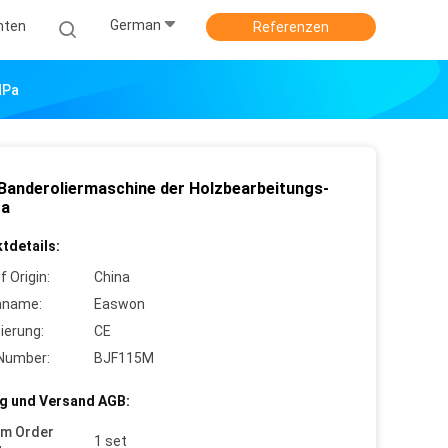
German
hten
Referenzen
MPa
Banderoliermaschine der Holzbearbeitungs-
Pa
tdetails:
f Origin:
China
nname:
Easwon
zierung:
CE
Number:
BJF115M
g und Versand AGB:
um Order
1 set