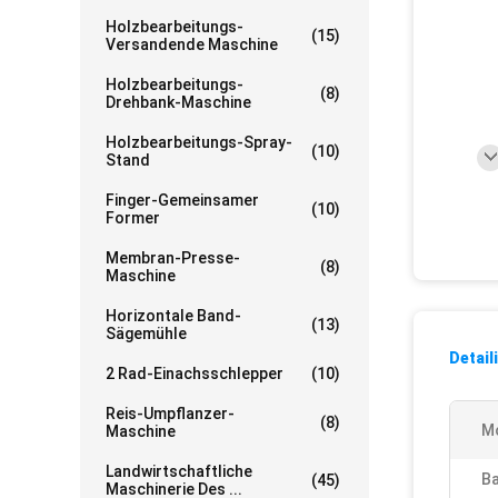
Holzbearbeitungs-
(15)
Versandende Maschine
Holzbearbeitungs-
(8)
Drehbank-Maschine
Holzbearbeitungs-Spray-
(10)
Stand
Finger-Gemeinsamer
(10)
Former
Membran-Presse-
(8)
Maschine
Horizontale Band-
(13)
Sägemühle
Detail
2 Rad-Einachsschlepper
(10)
Reis-Umpflanzer-
(8)
M
Maschine
Landwirtschaftliche
Ba
(45)
Maschinerie Des ...