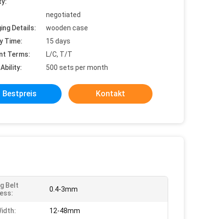
ty:
negotiated
ing Details:
wooden case
y Time:
15 days
nt Terms:
L/C, T/T
Ability:
500 sets per month
Bestpreis
Kontakt
g Belt
0.4-3mm
ess:
idth:
12-48mm