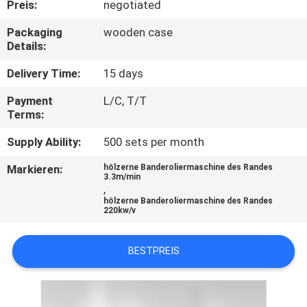
Preis:
negotiated
TRETEN
Packaging
wooden case
Details:
SIE
MIT
Delivery Time:
15 days
UNS
Payment
L/C, T/T
Terms:
IN
Supply Ability:
500 sets per month
VERBINDUNG
Markieren:
hölzerne Banderoliermaschine des Randes
3.3m/min
NACHRICHTEN
,
hölzerne Banderoliermaschine des Randes
220kw/v
FORDERN
BESTPREIS
SIE EIN
ZITAT