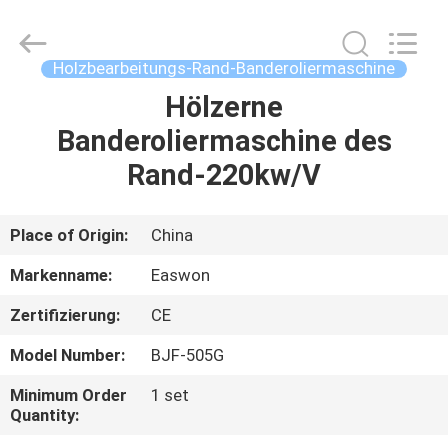
Ruixiang
Import
&
Export
Co.,
Holzbearbeitungs-Rand-Banderoliermaschine
Ltd..
All
Hölzerne
HAUS
Rights
Reserved.
Banderoliermaschine des
PRODUKTE
Rand-220kw/V
ÜBER
Place of Origin:
China
UNS
Markenname:
Easwon
Zertifizierung:
CE
FABRIK-
Model Number:
BJF-505G
AUSFLUG
Minimum Order
1 set
Quantity:
QUALITÄTSKONTROLLE