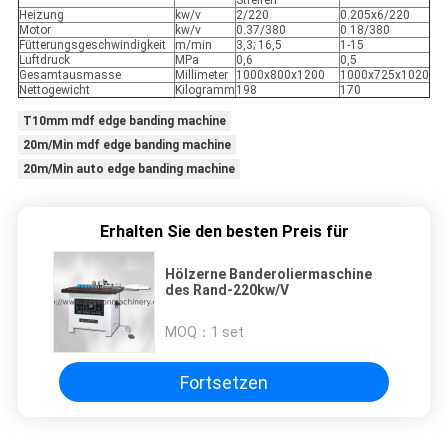
Streifen
Heizung
kw/v
2/220
0.205x6/220
Motor
kw/v
0.37/380
0.18/380
Fütterungsgeschwindigkeit
m/min
3,3; 16,5
1-15
Luftdruck
MPa
0,6
0,5
Gesamtausmasse
Millimeter
1000x800x1200
1000x725x1020
Nettogewicht
Kilogramm
198
170
T10mm mdf edge banding machine
20m/Min mdf edge banding machine
20m/Min auto edge banding machine
Erhalten Sie den besten Preis für
Hölzerne Banderoliermaschine
des Rand-220kw/V
MOQ：
1 set
Fortsetzen