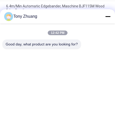
6.4m/Min Automatic Edgebander, Maschine BJF115M Wood
Edge Banding
Tony Zhuang
T60mm-Holzbearbeitungs-Rand-Banderoliermaschine
W80mm für die Möbelherstellung
12:42 PM
H10mm-Holzbearbeitungs-Rand-Banderoliermaschine-CER
gebogene Rand-Streifenbildung
Good day, what product are you looking for?
Beliebte Kategorien
Alle
Holzbearbeitungs-
Holzbearbeitung 
Band-Säge-
Thicknesser-
Maschine
Maschine
Holzbearbeitungs-
Holzbearbeitungs-
Rand-
Fräsmaschine
Banderoliermaschine
Holzbearbeitungs-
Holzbearbeitungs-
Verzapfende 
Versandende 
Maschine
Maschine
Holzbearbeitungs-
Holzbearbeitungs-