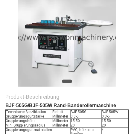
SITEMAP
PRIVACY
POLICY
Produkt-Beschreibung
BJF-505G/BJF-505W Rand-Banderoliermaschine
Technische Spezifikation
Einheit
BJF-505G
BJF-505W
Gruppierungsgurtstärke
Millimeter
0.3-5
0.3-5
Gruppierungshöhe
Millimeter
15-50
15-50
Min. Gruppierungsradius
Millimeter
20
20
Gruppierungsgurtmaterialien
PVC, hölzerner
/