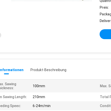
Quanti
Preis:
Packag
Deliver
informationen
Produkt-Beschreibung
x. Sawing
100mm
Max. S
ickness:
n Sawing Length:
210mm
Total 
eding Speec:
6-24m/min
Condit