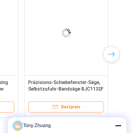
ing
Präzisions-Schiebefenster-Säge,
aw
Selbstzufuhr-Bandsäge BJC1132F
BJC1138F
Bestpreis
Tony Zhuang