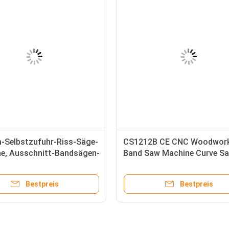
Selbstzufuhr-Riss-Säge-
CS1212B CE CNC Woodwork
e, Ausschnitt-Bandsägen-
Band Saw Machine Curve S
e MJ153D hölzerne
Milling
Bestpreis
Bestpreis