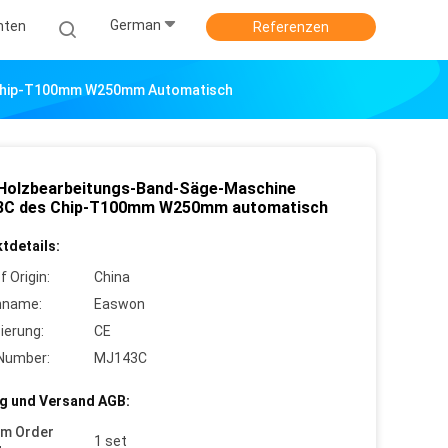
German
hten
Referenzen
 Chip-T100mm W250mm Automatisch
 Holzbearbeitungs-Band-Säge-Maschine
C des Chip-T100mm W250mm automatisch
tdetails:
f Origin:
China
nname:
Easwon
zierung:
CE
Number:
MJ143C
g und Versand AGB:
um Order
1 set