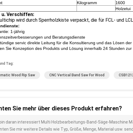
ht
Kilogramm
1600
Holzetui
 u. Verschiffen:
ltichip wird durch Sperrholzkiste verpackt, die für FCL- und LC
ndienste:
ntie: 1-jährig
enszeitverbesserungen und Beratungsdienste
stündige servic direkte Leitung für die Konsultierung und das Lösen de
llen Sie Konzeption des Produkts und Lösung innerhalb 24 Stunden zur
und Tag:
matic Wood Rip Saw
CNC Vertical Band Saw For Wood
CSB1212
ten Sie mehr über dieses Produkt erfahren?
 bin daran interessiert Multi Holzbearbeitungs-Band-Säge-Maschi
nten Sie mir weitere Details wie Typ, Größe, Menge, Material usw. sen