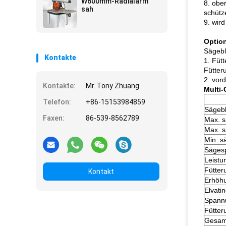
W600mm-Radialarm
8. obe
von Massivholzplatten
sah
schütz
9. wir
Option
Sägebl
Kontakte
1. Füt
Fütter
2. vord
Kontakte:
Mr. Tony Zhuang
Multi-
Telefon:
+86-15153984859
Sägebl
Faxen:
86-539-8562789
Max. s
Max. s
Min. 
Sägesp
Leistu
Fütter
Kontakt
Erhöhu
Elvati
Spann
Fütter
Gesam