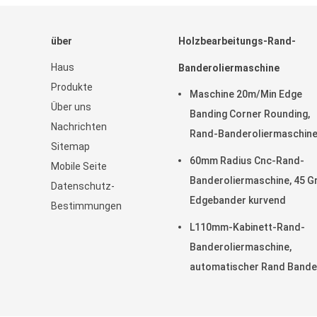
über
Holzbearbeitungs-Rand-
Haus
Banderoliermaschine
Produkte
Maschine 20m/Min Edge
Über uns
Banding Corner Rounding,
Nachrichten
Rand-Banderoliermaschin
Sitemap
T0.4mm hölzerne
60mm Radius Cnc-Rand-
Mobile Seite
Banderoliermaschine, 45 G
Datenschutz-
Edgebander kurvend
Bestimmungen
L110mm-Kabinett-Rand-
Banderoliermaschine,
automatischer Rand Bande
T0.4mm