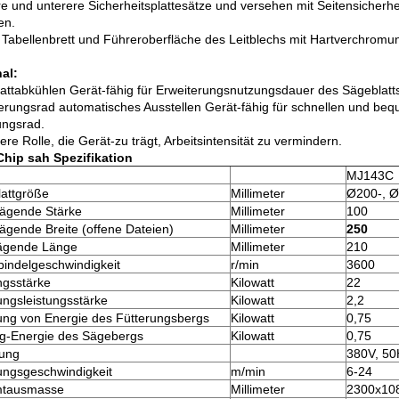
re und unterere Sicherheitsplattesätze und versehen mit Seitensicherhei
en.
d Tabellenbrett und Führeroberfläche des Leitblechs mit Hartverchrom
al:
attabkühlen Gerät-fähig für Erweiterungsnutzungsdauer des Sägeblatt
terungsrad automatisches Ausstellen Gerät-fähig für schnellen und b
ungsrad.
ere Rolle, die Gerät-zu trägt, Arbeitsintensität zu vermindern.
Chip sah Spezifikation
MJ143C
attgröße
Millimeter
Ø200-, Ø
ägende Stärke
Millimeter
100
ägende Breite (offene Dateien)
Millimeter
250
sägende Länge
Millimeter
210
indelgeschwindigkeit
r/min
3600
ngsstärke
Kilowatt
22
ungsleistungsstärke
Kilowatt
2,2
ng von Energie des Fütterungsbergs
Kilowatt
0,75
ng-Energie des Sägebergs
Kilowatt
0,75
ung
380V, 50
ungsgeschwindigkeit
m/min
6-24
tausmasse
Millimeter
2300x10