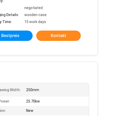
ty:
negotiated
ing Details:
wooden case
y Time:
15 work days
Bestpreis
Kontakt
awing Width:
250mm
Power:
25.70kw
ion:
New