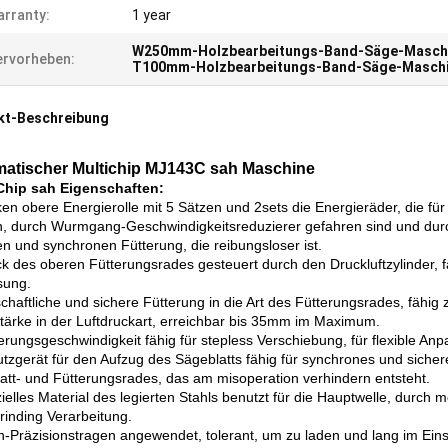
rranty:
1 year
W250mm-Holzbearbeitungs-Band-Säge-Masch
rvorheben:
T100mm-Holzbearbeitungs-Band-Säge-Masch
kt-Beschreibung
atischer Multichip MJ143C sah Maschine
Chip sah Eigenschaften:
en obere Energierolle mit 5 Sätzen und 2sets die Energieräder, die f
, durch Wurmgang-Geschwindigkeitsreduzierer gefahren sind und durch 
gen und synchronen Fütterung, die reibungsloser ist.
ck des oberen Fütterungsrades gesteuert durch den Druckluftzylinder, f
sung.
tschaftliche und sichere Fütterung in die Art des Fütterungsrades, fähi
tärke in der Luftdruckart, erreichbar bis 35mm im Maximum.
terungsgeschwindigkeit fähig für stepless Verschiebung, für flexible A
utzgerät für den Aufzug des Sägeblatts fähig für synchrones und siche
att- und Fütterungsrades, das am misoperation verhindern entsteht.
zielles Material des legierten Stahls benutzt für die Hauptwelle, du
frinding Verarbeitung.
h-Präzisionstragen angewendet, tolerant, um zu laden und lang im Ein