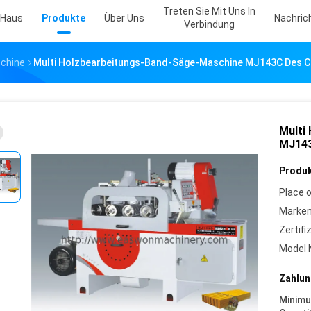
Treten Sie Mit Uns In
Haus
Produkte
Über Uns
Nachric
Verbindung
chine
Multi Holzbearbeitungs-Band-Säge-Maschine MJ143C Des
Multi
MJ143
Produk
Place o
Marke
Zertifi
Model 
Zahlun
Minim