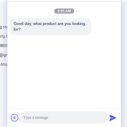
3:35 AM
Mailen Sie uns
Good day, what product are you looking 
g road, Yishui
for?
ity, China
4859
o@gmail.com;
tmail.com
Senden Sie