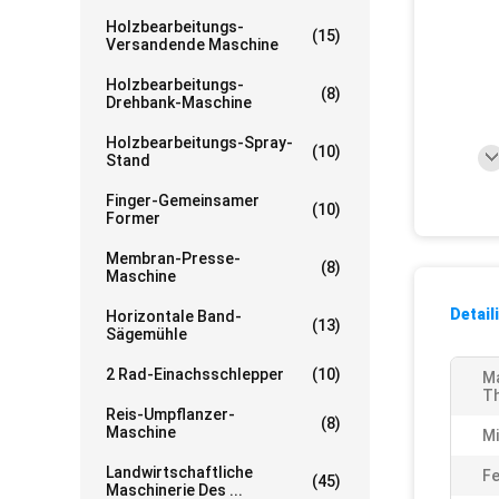
Holzbearbeitungs-
(15)
Versandende Maschine
Holzbearbeitungs-
(8)
Drehbank-Maschine
Holzbearbeitungs-Spray-
(10)
Stand
Finger-Gemeinsamer
(10)
Former
Membran-Presse-
(8)
Maschine
Detail
Horizontale Band-
(13)
Sägemühle
2 Rad-Einachsschlepper
(10)
Ma
Th
Reis-Umpflanzer-
(8)
Maschine
Mi
Landwirtschaftliche
Fe
(45)
Maschinerie Des ...