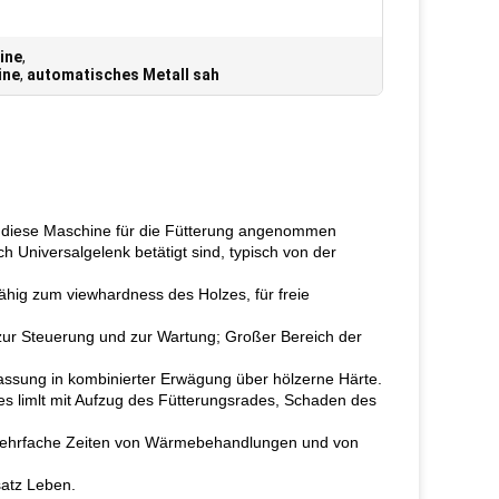
ine
,
ine
,
automatisches Metall sah
ür diese Maschine für die Fütterung angenommen
Universalgelenk betätigt sind, typisch von der
ähig zum viewhardness des Holzes, für freie
g zur Steuerung und zur Wartung; Großer Bereich der
npassung in kombinierter Erwägung über hölzerne Härte.
res limlt mit Aufzug des Fütterungsrades, Schaden des
rch mehrfache Zeiten von Wärmebehandlungen und von
satz Leben.