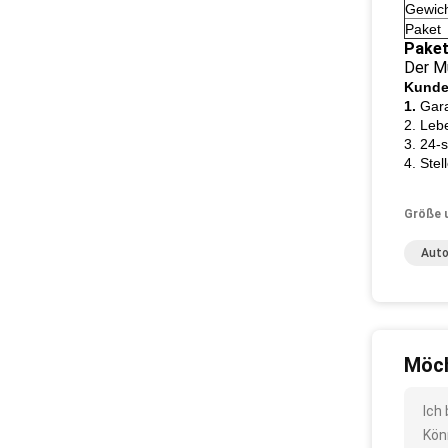
Gewic
Paket
Paket
Der Mu
Kunde
1.
Gara
2. Leb
3. 24-
4. Ste
Größe 
Auto
Möch
Ich
Kön