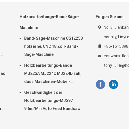
Holzbearbeitungs-Band-Säge-
Folgen Sie uns
No. 3, Jiankan
Maschine
county, Linyi c
Band-Säge-Maschine CS1225B
hölzerne, CNC 18 Zoll-Band-
+86-1515398
e
Säge-Maschine
easwonintlc
Holzbearbeitungs-Bande
tony_518@ho
rad
MJ223A MJ224C MJ224D sah,
dass Maschinen-Möbel-
Radialarm sah
Geschwindigkeit der
Holzbearbeitungs-MJ397
r
9.6m/Min Auto Feed Bandsaw
High