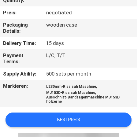
Quantity:
TRETEN
Preis:
negotiated
SIE
Packaging
wooden case
Details:
MIT
UNS
Delivery Time:
15 days
IN
Payment
L/C, T/T
Terms:
VERBINDUNG
Supply Ability:
500 sets per month
NACHRICHTEN
Markieren:
,
L230mm-Riss sah Maschine
,
MJ153D-Riss sah Maschine
Ausschnitt-Bandsägenmaschine MJ153D
hölzerne
FORDERN
SIE EIN
BESTPREIS
ZITAT