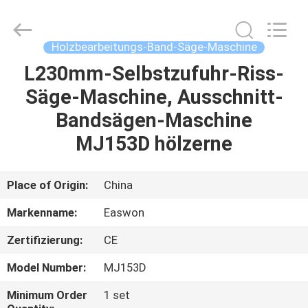
Ruixiang
Import
&
Export
Co.,
Holzbearbeitungs-Band-Säge-Maschine
Ltd..
All
L230mm-Selbstzufuhr-Riss-
HAUS
Rights
Reserved.
Säge-Maschine, Ausschnitt-
PRODUKTE
Bandsägen-Maschine
MJ153D hölzerne
ÜBER
UNS
Place of Origin:
China
Markenname:
Easwon
FABRIK-
Zertifizierung:
CE
AUSFLUG
Model Number:
MJ153D
QUALITÄTSKONTROLLE
Minimum Order
1 set