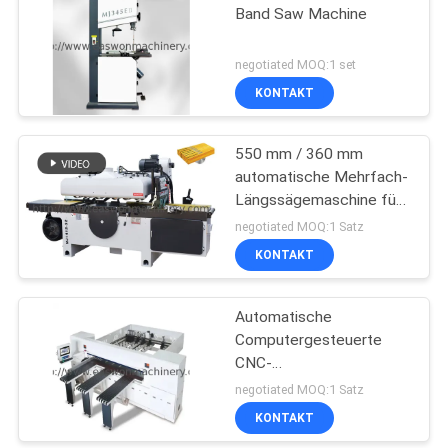
Band Saw Machine
negotiated MOQ:1 set
KONTAKT
550 mm / 360 mm
automatische Mehrfach-
Längssägemaschine für
die Verarbeitung von
negotiated MOQ:1 Satz
Massivholzplatten
KONTAKT
Automatische
Computergesteuerte
CNC-
Balkensägemaschinen
negotiated MOQ:1 Satz
KONTAKT