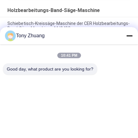
Holzbearbeitungs-Band-Säge-Maschine
Schiebetisch-Kreissäge-Maschine der CER Holzbearbeitungs-
Band-Säge-Maschinen-MJ243C
Tony Zhuang
Band-Säge-Maschine CS1225B hölzerne, CNC 18 Zoll-Band-
Säge-Maschine
10:41 PM
Holzbearbeitungs-Bande MJ223A MJ224C MJ224D sah, dass
Maschinen-Möbel-Radialarm sah
Good day, what product are you looking for?
Beliebte Kategorien
Alle
Holzbearbeitungs-
Holzbearbeitung 
Band-Säge-
Thicknesser-
Maschine
Maschine
Holzbearbeitungs-
Holzbearbeitungs-
Rand-
Fräsmaschine
Banderoliermaschine
Holzbearbeitungs-
Holzbearbeitungs-