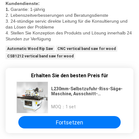
Kundendienste:
1.
Garantie: 1-jährig
2. Lebenszeitverbesserungen und Beratungsdienste
3. 24-stündige servic direkte Leitung für die Konsultierung und
das Lösen der Probleme
4. Stellen Sie Konzeption des Produkts und Lösung innerhalb 24
Stunden zur Verfügung
Automatic Wood Rip Saw
CNC vertical band saw for wood
CSB1212 vertical band saw for wood
Erhalten Sie den besten Preis für
L230mm-Selbstzufuhr-Riss-Säge-
Maschine, Ausschnitt-
Bandsägen-Maschine MJ153D
hölzerne
MOQ：
1 set
Fortsetzen