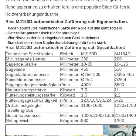
Rand apperance zu erhalten. Ich
t I
s eine populäre Säge für feste
Holzverarbeitungsindustrie.
Riss MJ153D-automatischer Zuführung sah Eigenschaften:
-
Widen spürte, die mehrfachen Sätze der Rolle auf und glatt zog ein
- Caterpillar pneumatisch für Staubreiniger
- Vier Niveaus der neu eingebundenen Geräte sicherer
- Standard der reinen Kupferdrahtleistungsstärke ist stark
Riss MJ153D-automatischer Zuführung sah Spezifikation:
Technische Spezifikation
Einheit
MJ153D
MJ154D
Min. sägende Länge
Millimeter
230
260
Sägende Stärke
Millimeter
10-85
10-125
Bügeltiefe
Millimeter
460
610
Sägeblattdurchmesser
Millimeter
Ø250-305
Ø305-405
Spindeldurchmesser
Millimeter
Ø25.4
Ø25.4
Sägespindelgeschwindigkeit
r/min
4000
3500
Hauptleistungsstärke
Kilowatt
7,5
11
Fütterungsleistungsstärke
Kilowatt
1,5
2,2
Fütterungsgeschwindigkeit
m/min
12.5/16/19.5/24
6-25
Örtlich festgelegte
Millimeter
1100x1600
1230x1750
Tabellengröße
Gesamtausmasse
Millimeter
1800x1100x1356
2100x1400
Nettogewicht
Kilogramm
980
1200