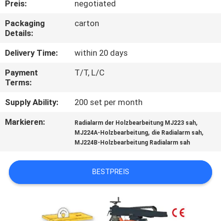
Preis:
negotiated
TRETEN
Packaging
carton
Details:
SIE
MIT
Delivery Time:
within 20 days
UNS
Payment
T/T, L/C
Terms:
IN
Supply Ability:
200 set per month
VERBINDUNG
Markieren:
,
Radialarm der Holzbearbeitung MJ223 sah
,
,
MJ224A-Holzbearbeitung
die Radialarm sah
NACHRICHTEN
MJ224B-Holzbearbeitung Radialarm sah
FORDERN
BESTPREIS
SIE EIN
ZITAT