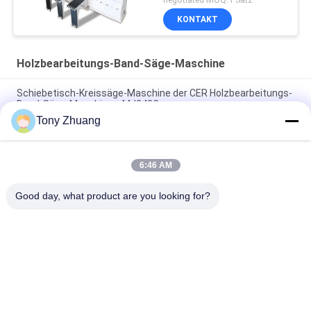
KONTAKT
Holzbearbeitungs-Band-Säge-Maschine
Schiebetisch-Kreissäge-Maschine der CER Holzbearbeitungs-
Band-Säge-Maschinen-MJ243C
Tony Zhuang
Band-Säge-Maschine CS1225B hölzerne, CNC 18 Zoll-Band-
Säge-Maschine
6:46 AM
Holzbearbeitungs-Bande MJ223A MJ224C MJ224D sah, dass
Maschinen-Möbel-Radialarm sah
Good day, what product are you looking for?
Beliebte Kategorien
Alle
Holzbearbeitungs-
Holzbearbeitung 
Band-Säge-
Thicknesser-
Maschine
Maschine
Holzbearbeitungs-
Holzbearbeitungs-