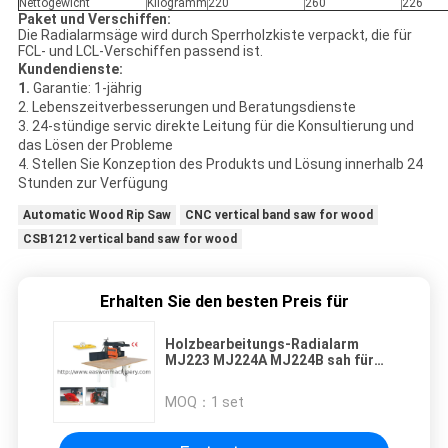
Nettogewicht
Kilogramm
220
260
226
Paket und Verschiffen:
Die Radialarmsäge wird durch Sperrholzkiste verpackt, die für
FCL- und LCL-Verschiffen passend ist.
Kundendienste:
1.
Garantie: 1-jährig
2. Lebenszeitverbesserungen und Beratungsdienste
3. 24-stündige servic direkte Leitung für die Konsultierung und
das Lösen der Probleme
4. Stellen Sie Konzeption des Produkts und Lösung innerhalb 24
Stunden zur Verfügung
Automatic Wood Rip Saw
CNC vertical band saw for wood
CSB1212 vertical band saw for wood
Erhalten Sie den besten Preis für
Holzbearbeitungs-Radialarm
MJ223 MJ224A MJ224B sah für
Möbel/Kabinett
MOQ：
1 set