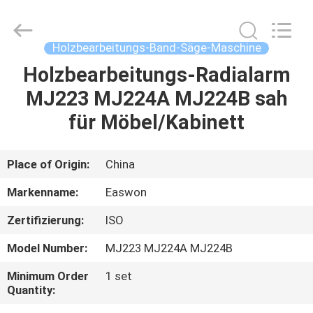
Ruixiang
Import
&
Export
Co.,
Holzbearbeitungs-Band-Säge-Maschine
Ltd..
All
Holzbearbeitungs-Radialarm
HAUS
Rights
Reserved.
MJ223 MJ224A MJ224B sah
PRODUKTE
für Möbel/Kabinett
ÜBER
Place of Origin:
China
UNS
Markenname:
Easwon
Zertifizierung:
ISO
FABRIK-
Model Number:
MJ223 MJ224A MJ224B
AUSFLUG
Minimum Order
1 set
Quantity:
QUALITÄTSKONTROLLE