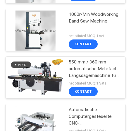
1000r/Min Woodworking
Band Saw Machine
negotiated MOQ:1 set
KONTAKT
550 mm / 360 mm
automatische Mehrfach-
Längssägemaschine für
die Verarbeitung von
negotiated MOQ:1 Satz
Massivholzplatten
KONTAKT
Automatische
Computergesteuerte
CNC-
Balkensägemaschinen
negotiated MOQ:1 Satz