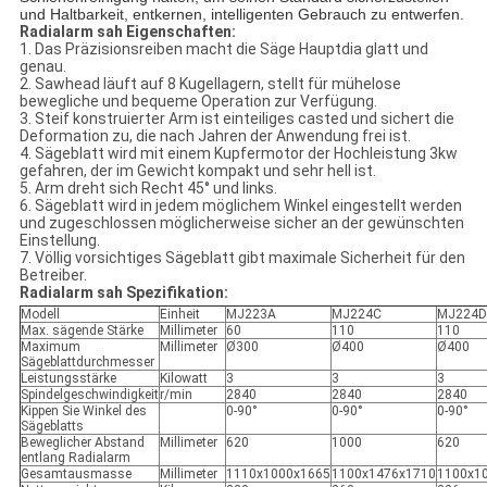
und Haltbarkeit, entkernen, intelligenten Gebrauch zu entwerfen.
Radialarm sah Eigenschaften:
1. Das Präzisionsreiben macht die Säge Hauptdia glatt und
genau.
2.
Sawhead läuft auf 8 Kugellagern, stellt für mühelose
bewegliche und bequeme Operation zur Verfügung.
3.
Steif konstruierter Arm ist einteiliges casted und sichert die
Deformation zu, die nach Jahren der Anwendung frei ist.
4.
Sägeblatt wird mit einem Kupfermotor der Hochleistung 3kw
gefahren, der im Gewicht kompakt und sehr hell ist.
5. Arm dreht sich Recht 45° und links.
6. Sägeblatt wird in jedem möglichem Winkel eingestellt werden
und zugeschlossen möglicherweise sicher an der gewünschten
Einstellung.
7.
Völlig vorsichtiges Sägeblatt gibt maximale Sicherheit für den
Betreiber.
Radialarm sah Spezifikation:
Modell
Einheit
MJ223A
MJ224C
MJ224D
Max. sägende Stärke
Millimeter
60
110
110
Maximum
Millimeter
Ø300
Ø400
Ø400
Sägeblattdurchmesser
Leistungsstärke
Kilowatt
3
3
3
Spindelgeschwindigkeit
r/min
2840
2840
2840
Kippen Sie Winkel des
0-90°
0-90°
0-90°
Sägeblatts
Beweglicher Abstand
Millimeter
620
1000
620
entlang Radialarm
Gesamtausmasse
Millimeter
1110x1000x1665
1100x1476x1710
1100x1