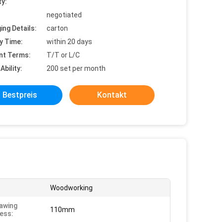
ty:
negotiated
ing Details:
carton
y Time:
within 20 days
nt Terms:
T/T or L/C
Ability:
200 set per month
Bestpreis
Kontakt
Woodworking
awing
110mm
ess: