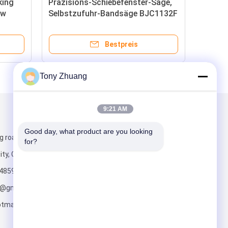
ing
Präzisions-Schiebefenster-Säge,
aw
Selbstzufuhr-Bandsäge BJC1132F
BJC1138F
Bestpreis
Tony Zhuang
9:21 AM
Mailen Sie uns
Good day, what product are you looking 
g road, Yishui
for?
ity, China
4859
o@gmail.com;
tmail.com
Senden Sie