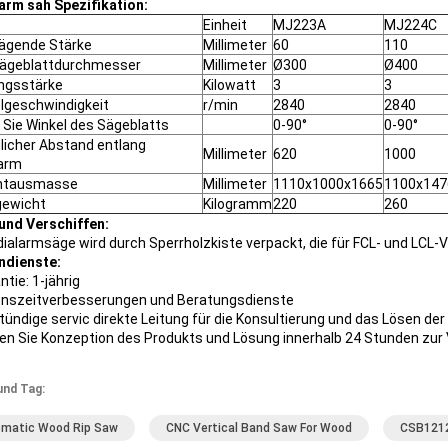
arm sah Spezifikation:
Einheit
MJ223A
MJ224C
ägende Stärke
Millimeter
60
110
Sägeblattdurchmesser
Millimeter
Ø300
Ø400
ngsstärke
Kilowatt
3
3
lgeschwindigkeit
r/min
2840
2840
 Sie Winkel des Sägeblatts
0-90°
0-90°
icher Abstand entlang
Millimeter
620
1000
larm
mtausmasse
Millimeter
1110x1000x1665
1100x147
gewicht
Kilogramm
220
260
und Verschiffen:
dialarmsäge wird durch Sperrholzkiste verpackt, die für FCL- und LCL-
ndienste:
ntie: 1-jährig
enszeitverbesserungen und Beratungsdienste
stündige servic direkte Leitung für die Konsultierung und das Lösen de
llen Sie Konzeption des Produkts und Lösung innerhalb 24 Stunden zur
und Tag:
matic Wood Rip Saw
CNC Vertical Band Saw For Wood
CSB1212