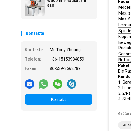
W600mm-Radialarm
Radial
von Massivholzplatten
sah
Modell
Max. s
Max. 
Leistu
Spinde
Kontakte
Kippen
Bewegl
Radia
Kontakte:
Mr. Tony Zhuang
Gesa
Telefon:
+86-15153984859
Netto
Paket 
Faxen:
86-539-8562789
Die Ra
Kunde
1.
Gara
2. Leb
3. 24-
4. Ste
Kontakt
Größe 
Auto