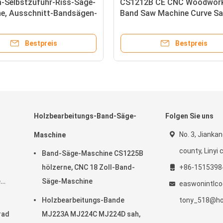
Selbstzufuhr-Riss-Säge-
CS1212B CE CNC Woodwork
e, Ausschnitt-Bandsägen-
Band Saw Machine Curve S
e MJ153D hölzerne
Milling
Bestpreis
Bestpreis
Holzbearbeitungs-Band-Säge-
Folgen Sie uns
No. 3, Jiankan
Maschine
county, Linyi c
Band-Säge-Maschine CS1225B
hölzerne, CNC 18 Zoll-Band-
+86-1515398
e
Säge-Maschine
easwonintlc
Holzbearbeitungs-Bande
tony_518@ho
rad
MJ223A MJ224C MJ224D sah,