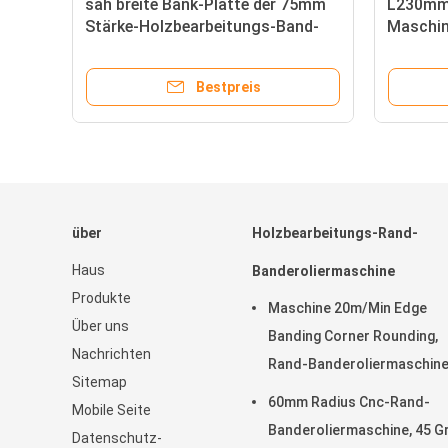
sah breite Bank-Platte der 75mm
L230mm-
Stärke-Holzbearbeitungs-Band-
Maschin
Säge-Maschinen-28H45
Maschin
Bestpreis
über
Holzbearbeitungs-Rand-
Haus
Banderoliermaschine
Produkte
Maschine 20m/Min Edge
Über uns
Banding Corner Rounding,
Nachrichten
Rand-Banderoliermaschin
Sitemap
T0.4mm hölzerne
60mm Radius Cnc-Rand-
Mobile Seite
Banderoliermaschine, 45 G
Datenschutz-