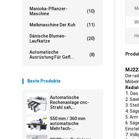
M
Manioka-Pflanzer-
(10)
Maschine
Wa
Melkmaschine Der Kuh
(11)
He
Dänische Blumen-
(20)
Laufkatze
Automatische
Produ
(8)
Ausrüstung Für Gefl...
MJ223
Die ra
Beste Produkte
Möbeln
Radial
1.
Das 
Automatische
2.
Sawh
Rechenanlage cnc-
3.
Stei
Strahl sah,
4.
Säge
Maschinenplatte
5. Arm 
sahen, dass
550 mm / 360 mm
Strahlnausschnitt
6. Säg
automatische
austauschend, sah
Mehrfach-
Einstel
Längssägemaschine
7.
Völl
für die Verarbeitung