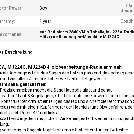
Tilt A
otor Power:
3kw
Blade:
rranty:
1 year
Condit
sah Radialarm 2840r/Min Tabelle
,
MJ223A-Radia
rvorheben:
Hölzerne Bandsägen-Maschine MJ224C
kt-Beschreibung
A, MJ224C, MJ224D-Holzbearbeitungs-Radialarm sah
dikale Armsäge ist für das Sägen des Holzes passend, das schräg gesc
 und von allem Artenbrettchen weitverbreitet gewesen.
arm sah Eigenschaften:
Präzisionsreiben macht die Säge Hauptdia glatt und genau.
ead läuft auf 8 Kugellagern, stellt für mühelose bewegliche und beq
f konstruierter Arm ist einteiliges casted und sichert die Deformation 
blatt wird mit einem Kupfermotor der Hochleistung 3kw gefahren, der 
dreht sich Recht 45° und links.
eblatt wird in jedem möglichem Winkel eingestellt werden und zuges
lung.
ig vorsichtiges Sägeblatt gibt maximale Sicherheit für den Betreiber.