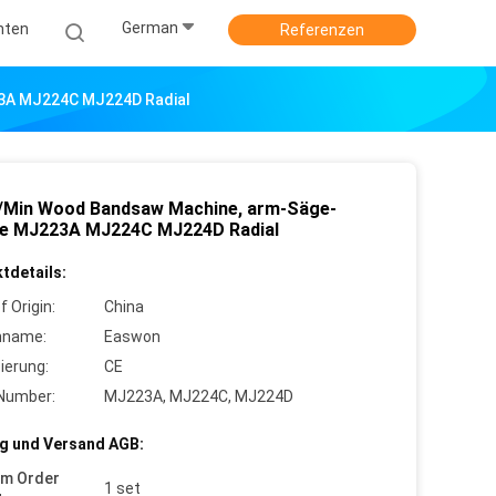
German
hten
Referenzen
3A MJ224C MJ224D Radial
/Min Wood Bandsaw Machine, arm-Säge-
le MJ223A MJ224C MJ224D Radial
tdetails:
f Origin:
China
nname:
Easwon
zierung:
CE
Number:
MJ223A, MJ224C, MJ224D
g und Versand AGB:
um Order
1 set