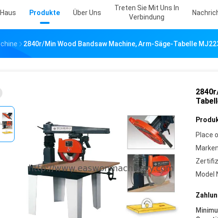
Treten Sie Mit Uns In
Haus
Produkte
Über Uns
Nachric
Verbindung
chine
2840r/Min Wood Bandsaw Machine, Arm-Säge-Tabelle MJ22
2840r
Tabel
Produk
Place o
Marke
Zertifi
Model 
Zahlun
Minim