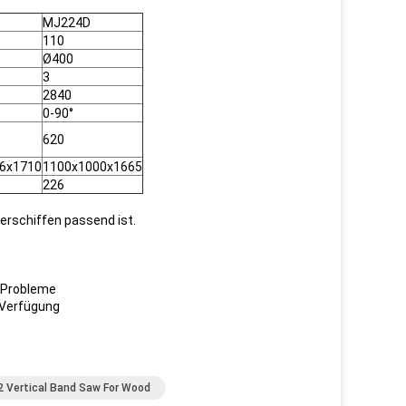
MJ224D
110
Ø400
3
2840
0-90°
620
6x1710
1100x1000x1665
226
Verschiffen passend ist.
r Probleme
 Verfügung
 Vertical Band Saw For Wood