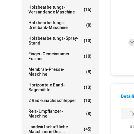
Holzbearbeitungs-
(15)
Versandende Maschine
Holzbearbeitungs-
(8)
Drehbank-Maschine
Holzbearbeitungs-Spray-
(10)
Stand
Finger-Gemeinsamer
(10)
Former
Membran-Presse-
(8)
Maschine
Horizontale Band-
(13)
Sägemühle
Detail
2 Rad-Einachsschlepper
(10)
Reis-Umpflanzer-
Ty
(8)
Maschine
St
Landwirtschaftliche
(45)
Maschinerie Des ...