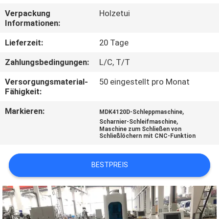
Verpackung
Holzetui
TRETEN
Informationen:
SIE
Lieferzeit:
20 Tage
MIT
Zahlungsbedingungen:
L/C, T/T
UNS
Versorgungsmaterial-
50 eingestellt pro Monat
IN
Fähigkeit:
VERBINDUNG
Markieren:
,
MDK4120D-Schleppmaschine
,
Scharnier-Schleifmaschine
Maschine zum Schließen von
NACHRICHTEN
Schließlöchern mit CNC-Funktion
FORDERN
BESTPREIS
SIE EIN
ZITAT