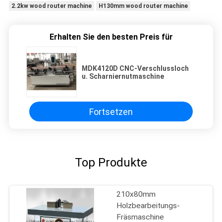
2.2kw wood router machine
H130mm wood router machine
Erhalten Sie den besten Preis für
MDK4120D CNC-Verschlussloch
u. Scharniernutmaschine
Fortsetzen
Top Produkte
210x80mm
Holzbearbeitungs-
Fräsmaschine