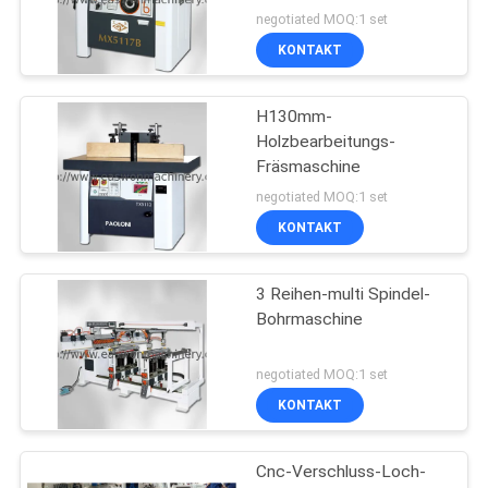
negotiated MOQ:1 set
KONTAKT
H130mm-
Holzbearbeitungs-
Fräsmaschine
negotiated MOQ:1 set
KONTAKT
3 Reihen-multi Spindel-
Bohrmaschine
negotiated MOQ:1 set
KONTAKT
Cnc-Verschluss-Loch-