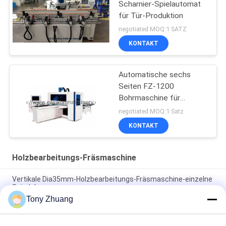
Scharnier-Spielautomat
für Tür-Produktion
negotiated MOQ:1 SATZ
KONTAKT
Automatische sechs
Seiten FZ-1200
Bohrmaschine für
Werkstatt
negotiated MOQ:1 Satz
KONTAKT
Holzbearbeitungs-Fräsmaschine
Vertikale Dia35mm-Holzbearbeitungs-Fräsmaschine-einzelne
Spindel
Tony Zhuang
Doppelt-Spindel-Fräsmaschine-Universalgebrauchs-Vertikale
Dia35mm MX5317