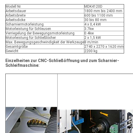
Modell Nr.
MDK4120D
Arbeitsdauer
1800 mm bis 2400 mm
Arbeitsbreite
600 bis 1100 mm
Arbeitsdicke
30 bis 80 mm
Scharniermotorleistung
4 x 0,4 kW
Motorleistung für Schleusen
3.7kw
Verriegelung der Bewegungsmotorleistung
0.4kw
Motorleistung für Schließlöcher
2 x 1,5 kW
Max. Bewegungsgeschwindigkeit der Werkzeuge
8 m/min
Gesamtgröße
2740 x 2270 x 1620 mm
Gewicht
2200 kg
Einzelheiten zur CNC-Schließöffnung und zum Scharnier-
Schleifmaschine: