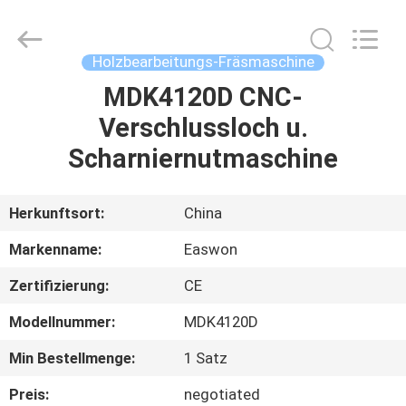
Ruixiang
Import
&
Export
Co.,
Holzbearbeitungs-Fräsmaschine
Ltd..
All
MDK4120D CNC-
HAUS
Rights
Reserved.
Verschlussloch u.
PRODUKTE
Scharniernutmaschine
ÜBER
Herkunftsort:
China
UNS
Markenname:
Easwon
Zertifizierung:
CE
FABRIK-
Modellnummer:
MDK4120D
AUSFLUG
Min Bestellmenge:
1 Satz
QUALITÄTSKONTROLLE
Preis:
negotiated