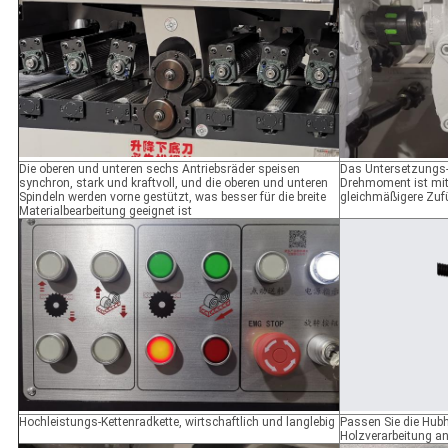
Die oberen und unteren sechs Antriebsräder speisen
Das Untersetzungs
synchron, stark und kraftvoll, und die oberen und unteren
Drehmoment ist mit
Spindeln werden vorne gestützt, was besser für die breite
gleichmäßigere Zuf
Materialbearbeitung geeignet ist
Hochleistungs-Kettenradkette, wirtschaftlich und langlebig
Passen Sie die Hubh
Holzverarbeitung a