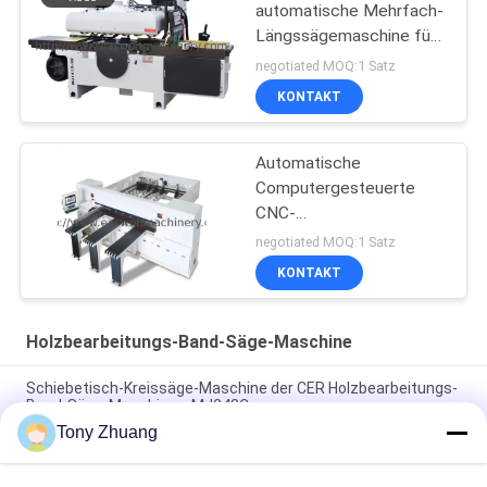
automatische Mehrfach-
Längssägemaschine für
die Verarbeitung von
negotiated MOQ:1 Satz
Massivholzplatten
KONTAKT
Automatische
Computergesteuerte
CNC-
Balkensägemaschinen
negotiated MOQ:1 Satz
KONTAKT
Holzbearbeitungs-Band-Säge-Maschine
Schiebetisch-Kreissäge-Maschine der CER Holzbearbeitungs-
Band-Säge-Maschinen-MJ243C
Tony Zhuang
Band-Säge-Maschine CS1225B hölzerne, CNC 18 Zoll-Band-
Säge-Maschine