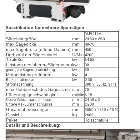
Spezifikation für mehrere Spansägen
MJ9416H
Sägeblattgröße
mm
Ø160 x Ø60
max.Sägedicke
mm
40-70
max.Sägebreite (offene Dateien)
mm
450
Drehzahl der Sägespindel
U/Min
4200
Totale Kraft
kw
64.55
Leistung des oberen Sägemotors
kw
30
geringere Sägemotorleistung
kw
30
Motorleistung zuführen
kw
4
Balkenhubmotor
kw
0,55
Stromspannung
380 V, 50 Hz, 3 PH
max.Hubbereich des Sägesitzes
mm`
20
Fütterungsgeschwindigkeit
m/Min
6-15
Obere Vakuumanschlüsse
mm
Ø150 x 3
Untere Vakuumanschlüsse
mm
Ø200
Gesamtabmessungen
mm
3050 x 1360 x 1540
Gewicht
kg
2600
Paket
Holzschatulle
Details und Beschreibung: