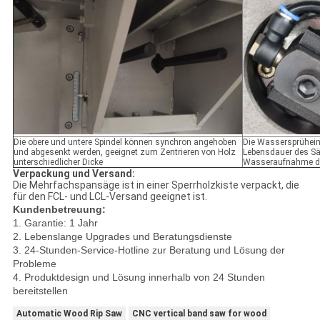
Die obere und untere Spindel können synchron angehoben
Die Wassersprüheinr
und abgesenkt werden, geeignet zum Zentrieren von Holz
Lebensdauer des Sä
unterschiedlicher Dicke
Wasseraufnahme de
Verpackung und Versand:
Die Mehrfachspansäge ist in einer Sperrholzkiste verpackt, die
für den FCL- und LCL-Versand geeignet ist.
Kundenbetreuung:
1. Garantie: 1 Jahr
2. Lebenslange Upgrades und Beratungsdienste
3. 24-Stunden-Service-Hotline zur Beratung und Lösung der
Probleme
4. Produktdesign und Lösung innerhalb von 24 Stunden
bereitstellen
Automatic Wood Rip Saw
CNC vertical band saw for wood