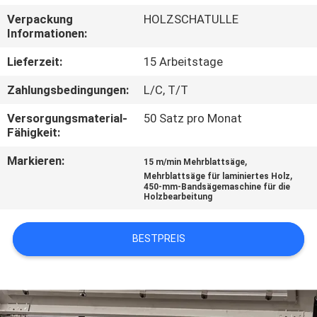
Verpackung
HOLZSCHATULLE
TRETEN
Informationen:
SIE
Lieferzeit:
15 Arbeitstage
MIT
Zahlungsbedingungen:
L/C, T/T
UNS
Versorgungsmaterial-
50 Satz pro Monat
IN
Fähigkeit:
VERBINDUNG
Markieren:
,
15 m/min Mehrblattsäge
,
Mehrblattsäge für laminiertes Holz
450-mm-Bandsägemaschine für die
NACHRICHTEN
Holzbearbeitung
FORDERN
BESTPREIS
SIE EIN
ZITAT