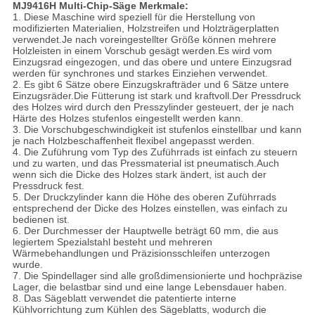
MJ9416H Multi-Chip-Säge Merkmale:
1. Diese Maschine wird speziell für die Herstellung von
modifizierten Materialien, Holzstreifen und Holzträgerplatten
verwendet.Je nach voreingestellter Größe können mehrere
Holzleisten in einem Vorschub gesägt werden.Es wird vom
Einzugsrad eingezogen, und das obere und untere Einzugsrad
werden für synchrones und starkes Einziehen verwendet.
2. Es gibt 6 Sätze obere Einzugskrafträder und 6 Sätze untere
Einzugsräder.Die Fütterung ist stark und kraftvoll.Der Pressdruck
des Holzes wird durch den Presszylinder gesteuert, der je nach
Härte des Holzes stufenlos eingestellt werden kann.
3. Die Vorschubgeschwindigkeit ist stufenlos einstellbar und kann
je nach Holzbeschaffenheit flexibel angepasst werden.
4. Die Zuführung vom Typ des Zuführrads ist einfach zu steuern
und zu warten, und das Pressmaterial ist pneumatisch.Auch
wenn sich die Dicke des Holzes stark ändert, ist auch der
Pressdruck fest.
5. Der Druckzylinder kann die Höhe des oberen Zuführrads
entsprechend der Dicke des Holzes einstellen, was einfach zu
bedienen ist.
6. Der Durchmesser der Hauptwelle beträgt 60 mm, die aus
legiertem Spezialstahl besteht und mehreren
Wärmebehandlungen und Präzisionsschleifen unterzogen
wurde.
7. Die Spindellager sind alle großdimensionierte und hochpräzise
Lager, die belastbar sind und eine lange Lebensdauer haben.
8. Das Sägeblatt verwendet die patentierte interne
Kühlvorrichtung zum Kühlen des Sägeblatts, wodurch die