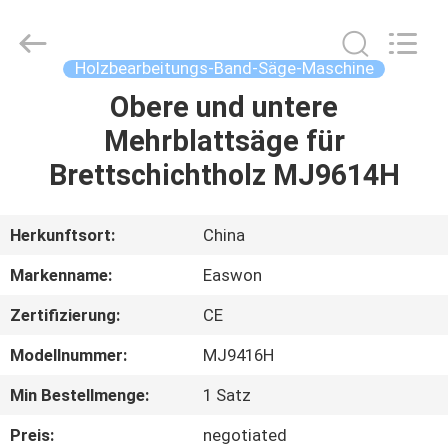
Ruixiang
Import
&
Export
Co.,
Holzbearbeitungs-Band-Säge-Maschine
Ltd..
All
Obere und untere
HAUS
Rights
Reserved.
Mehrblattsäge für
PRODUKTE
Brettschichtholz MJ9614H
ÜBER
Herkunftsort:
China
UNS
Markenname:
Easwon
Zertifizierung:
CE
FABRIK-
Modellnummer:
MJ9416H
AUSFLUG
Min Bestellmenge:
1 Satz
QUALITÄTSKONTROLLE
Preis:
negotiated