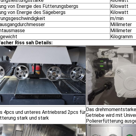
rungsleistungsstärke
Kilowatt
ung von Energie des Fütterungsbergs
Kilowatt
ung von Energie des Sägebergs
Kilowatt
rungsgeschwindigkeit
m/min
ausgangdurchmesser
Millimeter
mtausmasse
Millimeter
gewicht
Kilogramm
acher Riss sah Details:
Das drehmomentstarke
s 4pcs und unteres Antriebsrad 2pcs für
Getriebe wird mit Unive
tterung stark und stark
Poliererfütterung ausg