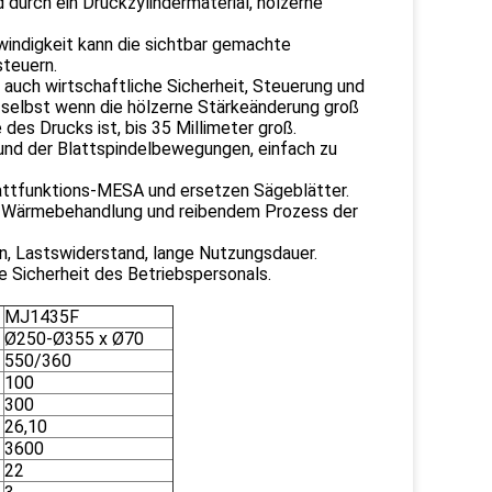
durch ein Druckzylindermaterial, hölzerne
indigkeit kann die sichtbar gemachte
steuern.
 auch wirtschaftliche Sicherheit, Steuerung und
, selbst wenn die hölzerne Stärkeänderung groß
des Drucks ist, bis 35 Millimeter groß.
nd der Blattspindelbewegungen, einfach zu
attfunktions-MESA und ersetzen Sägeblätter.
ch Wärmebehandlung und reibendem Prozess der
n, Lastswiderstand, lange Nutzungsdauer.
e Sicherheit des Betriebspersonals.
MJ1435F
Ø250-Ø355 x Ø70
550/360
100
300
26,10
3600
22