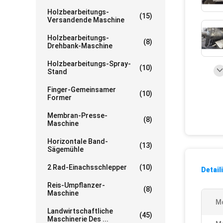
Holzbearbeitungs-
(15)
Versandende Maschine
Holzbearbeitungs-
(8)
Drehbank-Maschine
Holzbearbeitungs-Spray-
(10)
Stand
Finger-Gemeinsamer
(10)
Former
Membran-Presse-
(8)
Maschine
Horizontale Band-
(13)
Sägemühle
2 Rad-Einachsschlepper
(10)
Detail
Reis-Umpflanzer-
(8)
Maschine
Mo
Landwirtschaftliche
(45)
Maschinerie Des ...