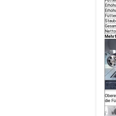
Fütte
Erhöh
Erhöh
Fütte
Staub
Gesa
Netto
Mehrf
Obere
die Fü