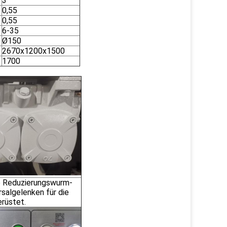
3
0,55
0,55
6-35
Ø150
2670x1200x1500
1700
 Reduzierungswurm-
rsalgelenken für die
erüstet.