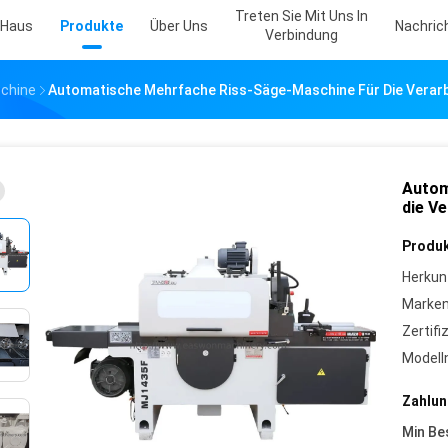
Treten Sie Mit Uns In
Haus
Produkte
Über Uns
Nachric
Verbindung
chine
Automatische Mehrfache Riss-Säge-Maschine Für Die Verarb
Autom
die V
Produk
Herkun
Marke
Zertifi
Model
Zahlun
Min Be