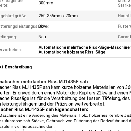
ax. Sägende
Max. 
300mm
eite:
Stärke
geblattgröße:
250-355mm x 70mm
Hauptl
tterungsleistungsstärke:
3kw
Fütter
dingung:
Neu
Garant
Automatische mehrfache Riss-Säge-Maschine
rvorheben:
Automatische hölzerne Riss-Säge
kt-Beschreibung
atischer mehrfacher Riss MJ1435F sah
acher Riss MJ1435F sah kann kurze hölzerne Materialien von 
eiten. Er drived durch einen Motor des Kupfers 22kw und einen
che Risssäge ist für die Verarbeitung der festen Täfelung, des
leistungsfähigem und der Präzision weitverbreitet.
acher Riss MJ1435F sah Eigenschaften:
Maschine ist eine Änderung des Materials, Holz, hölzernes Kernbrett ist
zufuhrdose sah Stöcke, Gebrauch von Fütterung der Radzufuhr und d
ezufuhr viel herausschneiden.