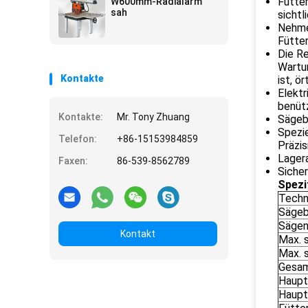
Fütter
W600mm-Radialarm
von Massivholzplatten
sah
sichtl
Nehme
Fütter
Die Re
Wartun
Kontakte
ist, ö
Elekt
benüt
Kontakte:
Mr. Tony Zhuang
Sägeb
Spezi
Telefon:
+86-15153984859
Präzis
Lager
Faxen:
86-539-8562789
Sicher
Spezi
Techn
Sägeb
Sägen
Kontakt
Max. 
Max. 
Gesam
Haupt
Haupt