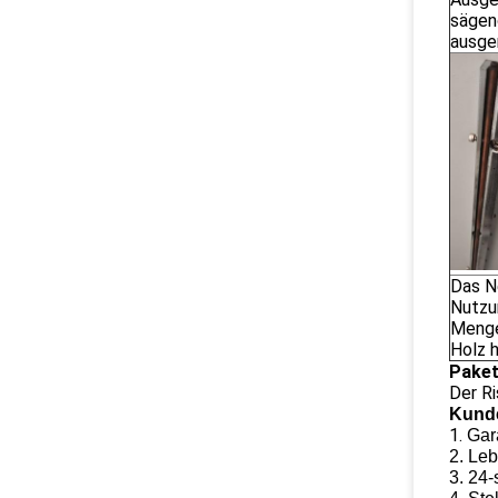
sägen
ausger
Das N
Nutzu
Menge
Holz h
Paket
Der Ri
Kunde
1.
Gara
2. Le
3. 24-