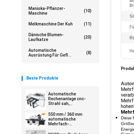
M
Br
Manioka-Pflanzer-
(10)
Maschine
Sä
Melkmaschine Der Kuh
(11)
Fü
Dänische Blumen-
(20)
Be
Laufkatze
Automatische
He
(8)
Ausrüstung Für Gefl...
Produ
Beste Produkte
Autom
Mehrf
Automatische
verarb
Rechenanlage cnc-
Mehrfa
Strahl sah,
hohem 
Maschinenplatte
Mehrf
sahen, dass
550 mm / 360 mm
Strahlnausschnitt
Diese 
automatische
austauschend, sah
Größen
Mehrfach-
Längssägemaschine
Energi
für die Verarbeitung