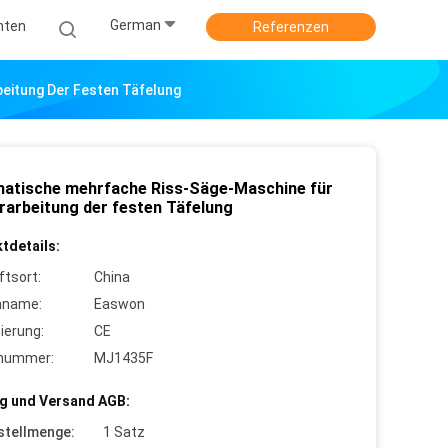
German
hten
Referenzen
eitung Der Festen Täfelung
atische mehrfache Riss-Säge-Maschine für
erarbeitung der festen Täfelung
tdetails:
ftsort:
China
nname:
Easwon
zierung:
CE
lnummer:
MJ1435F
g und Versand AGB:
stellmenge:
1 Satz