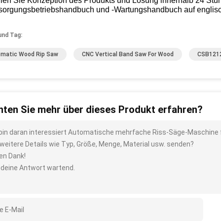
ellen Sie Konzeption des Produkts und Lösung innerhalb 24 Stu
rsorgungsbetriebshandbuch und -Wartungshandbuch auf englisc
und Tag:
matic Wood Rip Saw
CNC Vertical Band Saw For Wood
CSB1212
ten Sie mehr über dieses Produkt erfahren?
 bin daran interessiert Automatische mehrfache Riss-Säge-Maschine f
 weitere Details wie Typ, Größe, Menge, Material usw. senden?
len Dank!
 deine Antwort wartend.