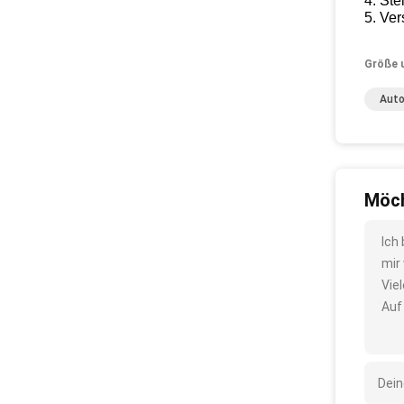
4. St
5. Ve
Größe 
Auto
Möch
Ich
mir
Vie
Auf