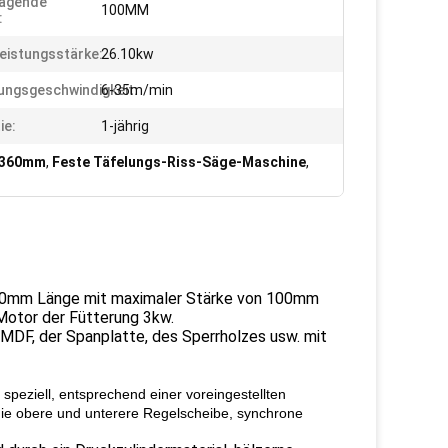
Sägende
100MM
:
eistungsstärke:
26.10kw
ungsgeschwindigkeit:
6-35m/min
ie:
1-jährig
 360mm
,
Feste Täfelungs-Riss-Säge-Maschine
,
360mm Länge mit maximaler Stärke von 100mm
 Motor der Fütterung 3kw.
 MDF, der Spanplatte, des Sperrholzes usw. mit
 speziell, entsprechend einer voreingestellten
ie obere und unterere Regelscheibe, synchrone