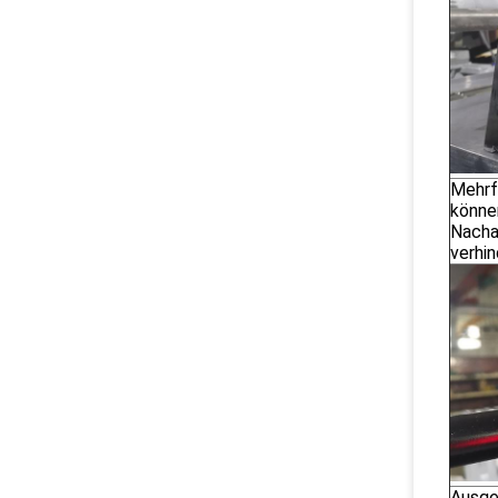
Mehrf
könne
Nacha
verhi
Ausge