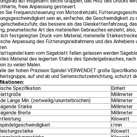
ungsrad auf insgesamt sechs Gruppen, das Holz des Drucks wird 
ichhärte, freie Anpassung gesteuert.
n Sie Frequenzsteuerung von Motordrehzahl, Fütterungsgeschw
ungsgeschwindigkeit sein an, einfacher, die Geschwindigkeit zu 
gelscheibezufuhr, das bessere als das Gleiskettenfahrzeug, das
g, pneumatische Art des materiellen Gebrauches einzieht, also
rtlich festgelegten Druck vom Material, materielle Stärkestrecke 
rische Anpassung des Fütterungsradrahmens und des Anhebens u
zen.
lattspindel kann vom Sägeblatt fallen gelassen werden Sägebl
elles Material des legierten Stahls des Spindelgebrauches, na
ion zu vielen Malen.
alle der hohen Präzision Spindel VERWENDET große Spezifikatio
heitsgruppe, auf und ab und Seitenschutzeinrichtung, schützt di
fikationen:
ische Spezifikation
Einheit
lattgröße
Millimeter
de Länge Min. (zeitweilig/ununterbrochen)
Millimeter
sägende Stärke
Millimeter
sägende Breite
Millimeter
tleistung
Kilowatt
spindelgeschwindigkeit
r/min
leistungsstärke
Kilowatt