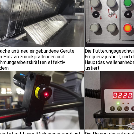
ache anti-neu eingebundene Geräte
Die Fütterungsgeschwin
n Holz an zurückprallenden und
Frequenz justiert, und 
hmungsarbeitskräften effektiv
Hauptdas wellenanheben
ndern
justiert.
rüstet mit Laser-Markierungsgerät, ist
Die Pumpe der automat