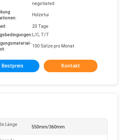
negotiated
ckung
Holzetui
ationen:
eit:
20 Tage
gsbedingungen:
L/C, T/T
gungsmaterial-
100 Sätze pro Monat
it:
Bestpreis
Kontakt
de Länge
550mm/360mm