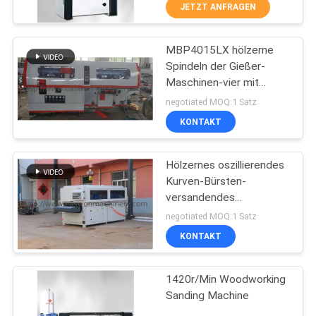
JETZT ANFRAGEN
TRETEN
MBP4015LX hölzerne
SIE
20
Spindeln der Gießer-
MIT
Maschinen-vier mit
Holzbearbeitungs-
UNS
Seitensandpapierschleifmasch
negotiated MOQ:1 Satz
Rand-
4
IN
KONTAKT
Banderoliermaschine
VERBINDUNG
Hölzernes oszillierendes
Kurven-Bürsten-
NACHRICHTEN
versandendes
29
Maschinen-
negotiated MOQ:1 Satz
Selbstfütterungsc$polnisch
Holzbearbeitungs-
FORDERN
KONTAKT
SIE EIN
Fräsmaschine
1420r/Min Woodworking
ZITAT
Sanding Machine