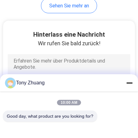
Sehen Sie mehr an
8
Holzbearbeitungs-
Hinterlass eine Nachricht
Drehbank-Maschine
Wir rufen Sie bald zurück!
10
Tony Zhuang
Holzbearbeitungs-
10:00 AM
Spray-Stand
Good day, what product are you looking for?
Beliebte Kategorien
Alle