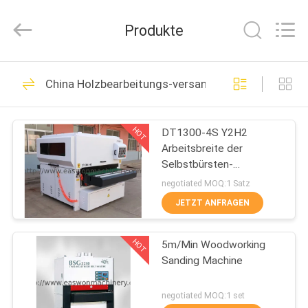
Ruixiang
Import
&
Produkte
Export
Co.,
Ltd..
All
HAUS
Rights
48
Reserved.
China Holzbearbeitungs-versandende Maschine
Holzbearbeitungs-
PRODUKTE
Band-Säge-
HOT
DT1300-4S Y2H2
Arbeitsbreite der
Maschine
ÜBER
Selbstbürsten-
UNS
versandende
negotiated MOQ:1 Satz
Poliermaschinen-
JETZT ANFRAGEN
1300mm
29
FABRIK-
Holzbearbeitung
HOT
5m/Min Woodworking
AUSFLUG
Sanding Machine
Thicknesser-
QUALITÄTSKONTROLLE
negotiated MOQ:1 set
Maschine