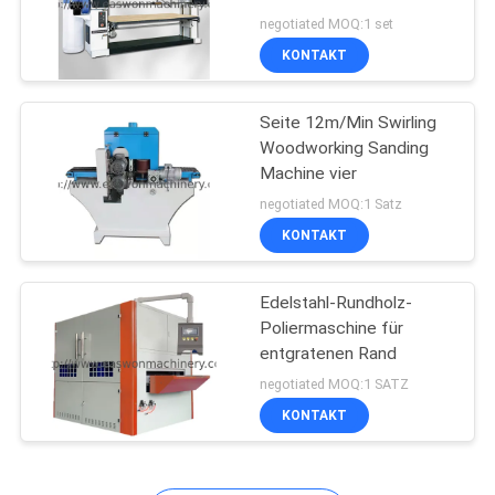
SITEMAP
negotiated MOQ:1 set
KONTAKT
13
PRIVACY
Holzbearbeitungs-
Seite 12m/Min Swirling
POLICY
Woodworking Sanding
verzapfende
Machine vier
Maschine
negotiated MOQ:1 Satz
KONTAKT
Edelstahl-Rundholz-
17
Poliermaschine für
Holzbearbeitungs-
entgratenen Rand
negotiated MOQ:1 SATZ
versandende
KONTAKT
Maschine