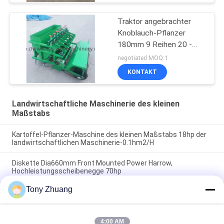
Traktor angebrachter
Knoblauch-Pflanzer
180mm 9 Reihen 20 -
50hp brachte Energie
negotiated MOQ:1
zusammen
KONTAKT
Landwirtschaftliche Maschinerie des kleinen
Maßstabs
Kartoffel-Pflanzer-Maschine des kleinen Maßstabs 18hp der
landwirtschaftlichen Maschinerie-0.1hm2/H
Diskette Dia660mm Front Mounted Power Harrow,
Hochleistungsscheibenegge 70hp
Tony Zhuang
W500mm-kleinen Maßstabs Furchen-Pflug des
landwirtschaftliche Maschinerie-nahtloser Röhrenrohr-zwei
4:00 AM