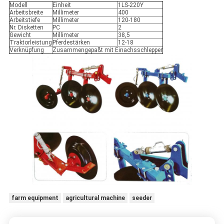
Modell
Einheit
1LS-220Y
Arbeitsbreite
Millimeter
400
Arbeitstiefe
Millimeter
120-180
Nr. Disketten
PC
2
Gewicht
Millimeter
38,5
Traktorleistung
Pferdestärken
12-18
Verknüpfung
Zusammengepaßt mit Einachsschlepper
farm equipment
agricultural machine
seeder