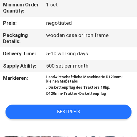
Minimum Order
1 set
Quantity:
TRETEN
SIE
Preis:
negotiated
MIT
Packaging
wooden case or iron frame
Details:
UNS
IN
Delivery Time:
5-10 working days
VERBINDUNG
Supply Ability:
500 set per month
Markieren:
Landwirtschaftliche Maschinerie D120mm-
kleinen Maßstabs
NACHRICHTEN
,
,
Diskettenpflug des Traktors 18hp
D120mm-Traktor-Diskettenpflug
FORDERN
BESTPREIS
SIE EIN
ZITAT