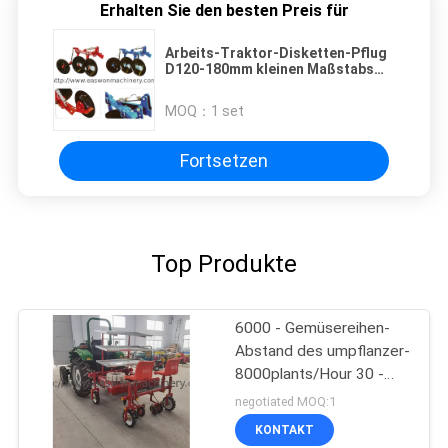
Erhalten Sie den besten Preis für
Arbeits-Traktor-Disketten-Pflug
D120-180mm kleinen Maßstabs
der landwirtschaftlichen
Maschinerie-12-18hp
MOQ：
1 set
Fortsetzen
Top Produkte
6000 - Gemüsereihen-
Abstand des umpflanzer-
8000plants/Hour 30 -
60cm
negotiated MOQ:1
KONTAKT