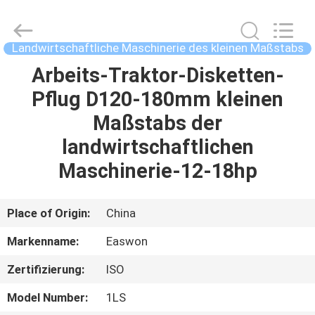
Ruixiang
Import
&
Export
Co.,
Landwirtschaftliche Maschinerie des kleinen Maßstabs
Ltd..
All
Arbeits-Traktor-Disketten-
HAUS
Rights
Reserved.
Pflug D120-180mm kleinen
PRODUKTE
Maßstabs der
landwirtschaftlichen
ÜBER
Maschinerie-12-18hp
UNS
Place of Origin:
China
FABRIK-
Markenname:
Easwon
AUSFLUG
Zertifizierung:
ISO
QUALITÄTSKONTROLLE
Model Number:
1LS