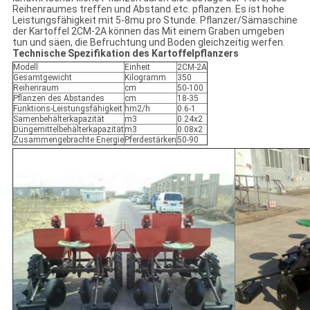
Reihenraumes treffen und Abstand etc. pflanzen. Es ist hohe
Leistungsfähigkeit mit 5-8mu pro Stunde. Pflanzer/Sämaschine
der Kartoffel 2CM-2A können das Mit einem Graben umgeben
tun und säen, die Befruchtung und Boden gleichzeitig werfen.
Technische Spezifikation des Kartoffelpflanzers
Modell
Einheit
2CM-2A
Gesamtgewicht
Kilogramm
350
Reihenraum
cm
50-100
Pflanzen des Abstandes
cm
18-35
Funktions-Leistungsfähigkeit
hm2/h
0.6-1
Samenbehälterkapazität
m3
0.24x2
Düngemittelbehälterkapazität
m3
0.08x2
Zusammengebrachte Energie
Pferdestärken
50-90