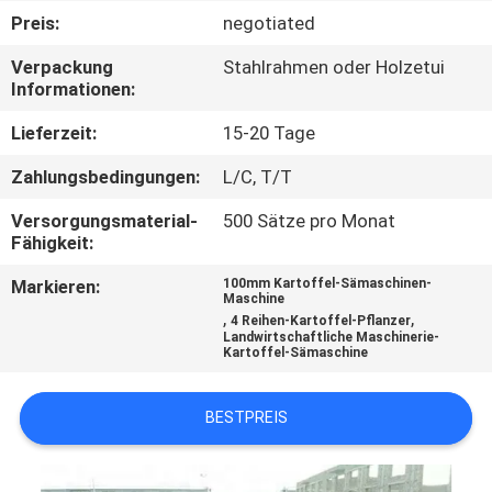
Preis:
negotiated
TRETEN
Verpackung
Stahlrahmen oder Holzetui
SIE
Informationen:
MIT
Lieferzeit:
15-20 Tage
UNS
Zahlungsbedingungen:
L/C, T/T
IN
Versorgungsmaterial-
500 Sätze pro Monat
VERBINDUNG
Fähigkeit:
Markieren:
100mm Kartoffel-Sämaschinen-
NACHRICHTEN
Maschine
,
,
4 Reihen-Kartoffel-Pflanzer
Landwirtschaftliche Maschinerie-
Kartoffel-Sämaschine
FORDERN
SIE EIN
BESTPREIS
ZITAT