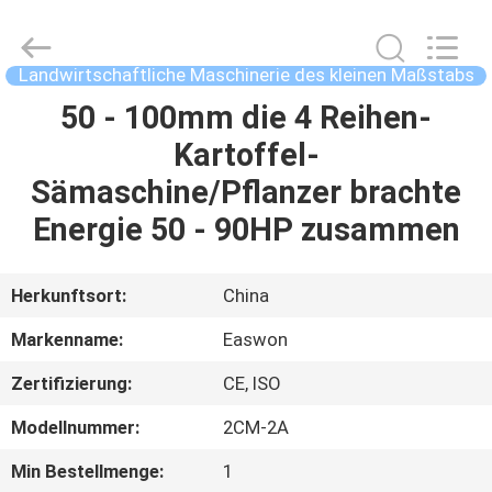
Ruixiang
Import
&
Export
Co.,
Landwirtschaftliche Maschinerie des kleinen Maßstabs
Ltd..
All
50 - 100mm die 4 Reihen-
HAUS
Rights
Reserved.
Kartoffel-
PRODUKTE
Sämaschine/Pflanzer brachte
Energie 50 - 90HP zusammen
ÜBER
UNS
Herkunftsort:
China
Markenname:
Easwon
FABRIK-
Zertifizierung:
CE, ISO
AUSFLUG
Modellnummer:
2CM-2A
QUALITÄTSKONTROLLE
Min Bestellmenge:
1