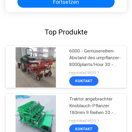
Fortsetzen
Top Produkte
6000 - Gemüsereihen-
Abstand des umpflanzer-
8000plants/Hour 30 -
60cm
negotiated MOQ:1
KONTAKT
Traktor angebrachter
Knoblauch-Pflanzer
180mm 9 Reihen 20 -
50hp brachte Energie
negotiated MOQ:1
zusammen
KONTAKT