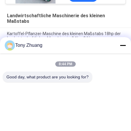
Landwirtschaftliche Maschinerie des kleinen
Maßstabs
Kartoffel-Pflanzer-Maschine des kleinen Maßstabs 18hp der
landwirtschaftlichen Maschinerie-0.1hm2/H
Tony Zhuang
Diskette Dia660mm Front Mounted Power Harrow,
Hochleistungsscheibenegge 70hp
8:44 PM
W500mm-kleinen Maßstabs Furchen-Pflug des
landwirtschaftliche Maschinerie-nahtloser Röhrenrohr-zwei
Good day, what product are you looking for?
Beliebte Kategorien
Alle
Holzbearbeitungs-
Holzbearbeitung 
Band-Säge-
Thicknesser-
Maschine
Maschine
Holzbearbeitungs-
Holzbearbeitungs-
Rand-
Fräsmaschine