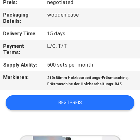
Preis:
negotiated
TRETEN
Packaging
wooden case
Details:
SIE
MIT
Delivery Time:
15 days
UNS
Payment
L/C, T/T
Terms:
IN
Supply Ability:
500 sets per month
VERBINDUNG
Markieren:
,
210x80mm Holzbearbeitungs-Fräsmaschine
Fräsmaschine der Holzbearbeitungs-R45
NACHRICHTEN
BESTPREIS
FORDERN
SIE EIN
ZITAT