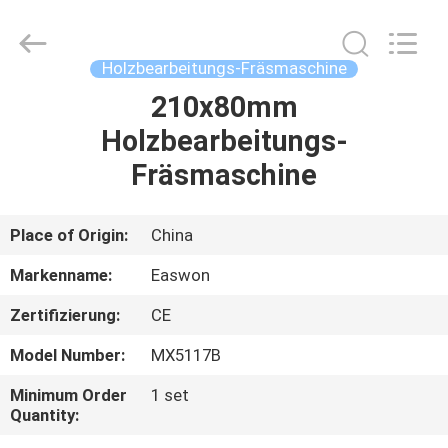
Ruixiang
Import
&
Export
Co.,
Holzbearbeitungs-Fräsmaschine
Ltd..
All
210x80mm
HAUS
Rights
Reserved.
Holzbearbeitungs-
PRODUKTE
Fräsmaschine
ÜBER
Place of Origin:
China
UNS
Markenname:
Easwon
Zertifizierung:
CE
FABRIK-
Model Number:
MX5117B
AUSFLUG
Minimum Order
1 set
Quantity:
QUALITÄTSKONTROLLE