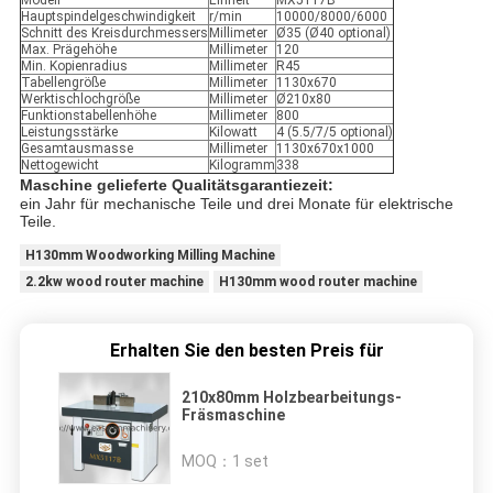
Modell
Einheit
MX5117B
Hauptspindelgeschwindigkeit
r/min
10000/8000/6000
Schnitt des Kreisdurchmessers
Millimeter
Ø35 (Ø40 optional)
Max. Prägehöhe
Millimeter
120
Min. Kopienradius
Millimeter
R45
Tabellengröße
Millimeter
1130x670
Werktischlochgröße
Millimeter
Ø210x80
Funktionstabellenhöhe
Millimeter
800
Leistungsstärke
Kilowatt
4 (5.5/7/5 optional)
Gesamtausmasse
Millimeter
1130x670x1000
Nettogewicht
Kilogramm
338
Maschine gelieferte Qualitätsgarantiezeit:
ein Jahr für mechanische Teile und drei Monate für elektrische
Teile.
H130mm Woodworking Milling Machine
2.2kw wood router machine
H130mm wood router machine
Erhalten Sie den besten Preis für
210x80mm Holzbearbeitungs-
Fräsmaschine
MOQ：
1 set