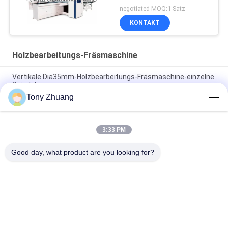
Werkstatt
negotiated MOQ:1 Satz
KONTAKT
Holzbearbeitungs-Fräsmaschine
Vertikale Dia35mm-Holzbearbeitungs-Fräsmaschine-einzelne
Spindel
Tony Zhuang
Doppelt-Spindel-Fräsmaschine-Universalgebrauchs-Vertikale
Dia35mm MX5317
3:33 PM
MZ7221D 2 Spindel-Bohrmaschine der Reihen-
Holzbearbeitungs-Fräsmaschine-Dia35mm multi
Good day, what product are you looking for?
Beliebte Kategorien
Alle
Holzbearbeitungs-
Holzbearbeitung 
Band-Säge-
Thicknesser-
Maschine
Maschine