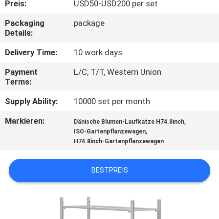
Preis:
USD50-USD200 per set
TRETEN
Packaging
package
Details:
SIE
MIT
Delivery Time:
10 work days
UNS
Payment
L/C, T/T, Western Union
Terms:
IN
Supply Ability:
10000 set per month
VERBINDUNG
Markieren:
,
Dänische Blumen-Laufkatze H74.8inch
,
ISO-Gartenpflanzewagen
NACHRICHTEN
H74.8inch-Gartenpflanzewagen
FORDERN
BESTPREIS
SIE EIN
ZITAT