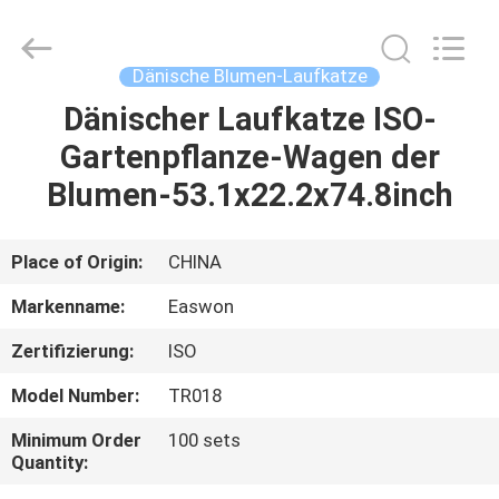
Ruixiang
Import
&
Export
Co.,
Dänische Blumen-Laufkatze
Ltd..
All
Dänischer Laufkatze ISO-
HAUS
Rights
Reserved.
Gartenpflanze-Wagen der
PRODUKTE
Blumen-53.1x22.2x74.8inch
ÜBER
Place of Origin:
CHINA
UNS
Markenname:
Easwon
Zertifizierung:
ISO
FABRIK-
Model Number:
TR018
AUSFLUG
Minimum Order
100 sets
Quantity:
QUALITÄTSKONTROLLE