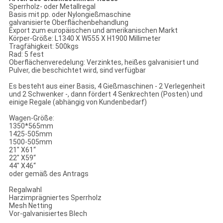
Sperrholz- oder Metallregal
Basis mit pp. oder Nylongießmaschine
galvanisierte Oberflächenbehandlung
Export zum europäischen und amerikanischen Markt
Körper-Größe: L1340 X W555 X H1900 Millimeter
Tragfähigkeit: 500kgs
Rad: 5 fest
Oberflächenveredelung: Verzinktes, heißes galvanisiert und
Pulver, die beschichtet wird, sind verfügbar
Es besteht aus einer Basis, 4 Gießmaschinen - 2 Verlegenheit
und 2 Schwenker -, dann fördert 4 Senkrechten (Posten) und
einige Regale (abhängig von Kundenbedarf)
Wagen-Größe:
1350*565mm
1425-505mm
1500-505mm
21" X61“
22" X59“
44" X46“
oder gemäß des Antrags
Regalwahl
Harzimprägniertes Sperrholz
Mesh Netting
Vor-galvanisiertes Blech