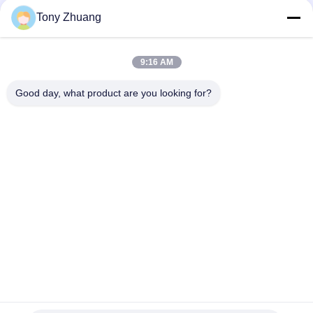
Aluminium-4
Tony Zhuang
Eisen-Stahlsperrholz-dänische Betriebslaufkatze, Topf-
Gestell der Blumen-500kgs mit 4 Rädern
9:16 AM
Loch-dänischer Blumen-Laufkatze H74.8inch des Mobile-30
DC-Behälter-Blumen-Wagen mit Rädern
Good day, what product are you looking for?
Beliebte Kategorien
Alle
Holzbearbeitungs-
Holzbearbeitung 
Band-Säge-
Thicknesser-
Maschine
Maschine
Holzbearbeitungs-
Holzbearbeitungs-
Rand-
Fräsmaschine
Banderoliermaschine
Holzbearbeitungs-
Holzbearbeitungs-
Verzapfende 
Versandende 
Maschine
Maschine
Holzbearbeitungs-
Holzbearbeitungs-
Drehbank-Maschine
Spray-Stand