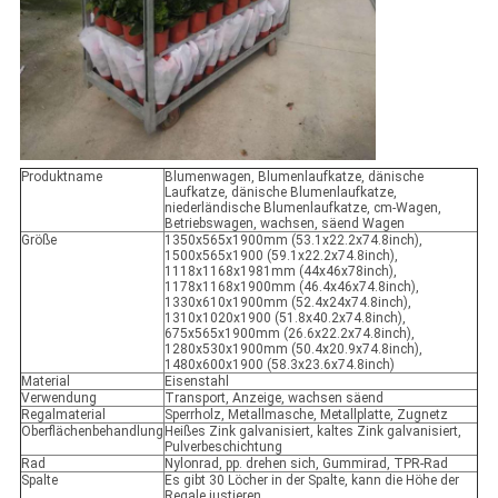
Produktname
Blumenwagen, Blumenlaufkatze, dänische
Laufkatze, dänische Blumenlaufkatze,
niederländische Blumenlaufkatze, cm-Wagen,
Betriebswagen, wachsen, säend Wagen
Größe
1350x565x1900mm (53.1x22.2x74.8inch),
1500x565x1900 (59.1x22.2x74.8inch),
1118x1168x1981mm (44x46x78inch),
1178x1168x1900mm (46.4x46x74.8inch),
1330x610x1900mm (52.4x24x74.8inch),
1310x1020x1900 (51.8x40.2x74.8inch),
675x565x1900mm (26.6x22.2x74.8inch),
1280x530x1900mm (50.4x20.9x74.8inch),
1480x600x1900 (58.3x23.6x74.8inch)
Material
Eisenstahl
Verwendung
Transport, Anzeige, wachsen säend
Regalmaterial
Sperrholz, Metallmasche, Metallplatte, Zugnetz
Oberflächenbehandlung
Heißes Zink galvanisiert, kaltes Zink galvanisiert,
Pulverbeschichtung
Rad
Nylonrad, pp. drehen sich, Gummirad, TPR-Rad
Spalte
Es gibt 30 Löcher in der Spalte, kann die Höhe der
Regale justieren