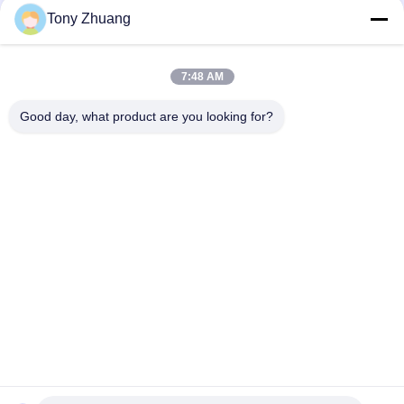
Tony Zhuang
7:48 AM
Good day, what product are you looking for?
Beliebte Kategorien
Alle
Holzbearbeitungs-
Holzbearbeitung 
Band-Säge-
Thicknesser-
Maschine
Maschine
Holzbearbeitungs-
Holzbearbeitungs-
Rand-
Fräsmaschine
Banderoliermaschine
Holzbearbeitungs-
Holzbearbeitungs-
Verzapfende 
Versandende 
Maschine
Maschine
Holzbearbeitungs-
Holzbearbeitungs-
Drehbank-Maschine
Spray-Stand