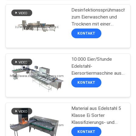
SITEMAP
Desinfektionssprühmaschine
zum Eierwaschen und
Trocknen mit einer
PRIVACY
Kapazität von 3000
KONTAKT
POLICY
Eiern/Stunde
10.000 Eier/Stunde
Edelstahl-
Eiersortiermaschine aus
China
KONTAKT
Material aus Edelstahl 5
Klasse Ei Sorter
Klassifizierungs- und
Kerzenmaschine
KONTAKT