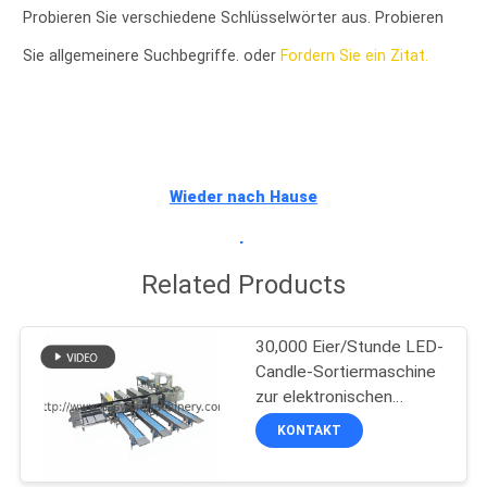
Probieren Sie verschiedene Schlüsselwörter aus. Probieren
TRETEN
Sie allgemeinere Suchbegriffe. oder
Fordern Sie ein Zitat.
SIE
MIT
UNS
IN
Wieder nach Hause
VERBINDUNG
gehen
Related Products
NACHRICHTEN
30,000 Eier/Stunde LED-
FORDERN
Candle-Sortiermaschine
zur elektronischen
SIE EIN
Sortierung von Eiern
KONTAKT
ZITAT