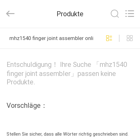
Ruixiang
Import
&
Produkte
Export
Co.,
Ltd..
All
HAUS
Rights
Reserved.
mhz1540 finger joint assembler online manufacture
PRODUKTE
Entschuldigung！ Ihre Suche 「mhz1540
ÜBER
finger joint assembler」passen keine
Produkte.
UNS
FABRIK-
Vorschläge：
AUSFLUG
QUALITÄTSKONTROLLE
Stellen Sie sicher, dass alle Wörter richtig geschrieben sind.