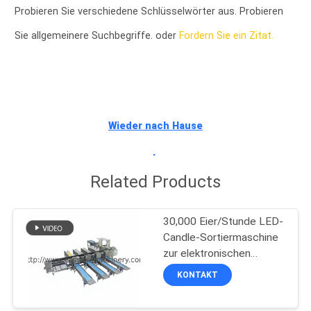
Probieren Sie verschiedene Schlüsselwörter aus. Probieren
TRETEN
Sie allgemeinere Suchbegriffe. oder
Fordern Sie ein Zitat.
SIE
MIT
UNS
IN
Wieder nach Hause
VERBINDUNG
gehen
Related Products
NACHRICHTEN
30,000 Eier/Stunde LED-
FORDERN
Candle-Sortiermaschine
zur elektronischen
SIE EIN
Sortierung von Eiern
KONTAKT
ZITAT