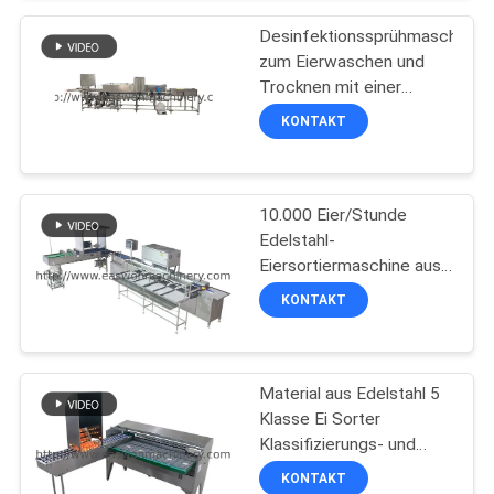
SITEMAP
Desinfektionssprühmaschine
zum Eierwaschen und
Trocknen mit einer
PRIVACY
Kapazität von 3000
KONTAKT
POLICY
Eiern/Stunde
10.000 Eier/Stunde
Edelstahl-
Eiersortiermaschine aus
China
KONTAKT
Material aus Edelstahl 5
Klasse Ei Sorter
Klassifizierungs- und
Kerzenmaschine
KONTAKT