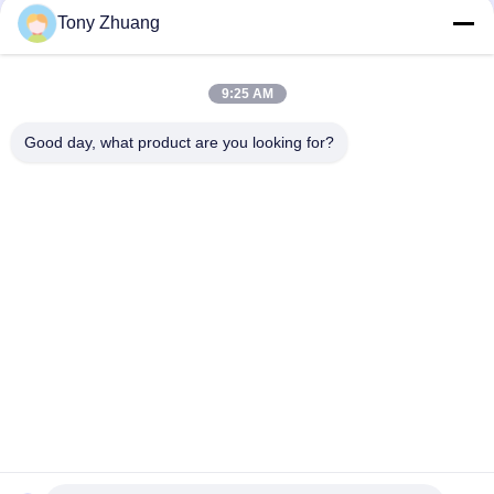
Tony Zhuang
9:25 AM
Good day, what product are you looking for?
Beliebte Kategorien
Alle
Holzbearbeitungs-
Holzbearbeitung 
Band-Säge-
Thicknesser-
Maschine
Maschine
Holzbearbeitungs-
Holzbearbeitungs-
Rand-
Fräsmaschine
Banderoliermaschine
Holzbearbeitungs-
Holzbearbeitungs-
Verzapfende 
Versandende 
Maschine
Maschine
Holzbearbeitungs-
Holzbearbeitungs-
Drehbank-Maschine
Spray-Stand