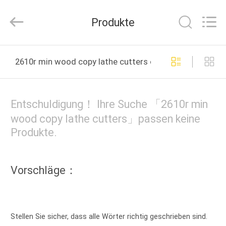
Ruixiang
Import
&
Produkte
Export
Co.,
Ltd..
All
HAUS
Rights
Reserved.
2610r min wood copy lathe cutters online manufacture
PRODUKTE
Entschuldigung！ Ihre Suche 「2610r min
ÜBER
wood copy lathe cutters」passen keine
Produkte.
UNS
FABRIK-
Vorschläge：
AUSFLUG
QUALITÄTSKONTROLLE
Stellen Sie sicher, dass alle Wörter richtig geschrieben sind.