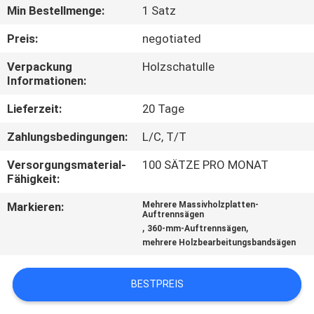
Min Bestellmenge:
1 Satz
TRETEN
Preis:
negotiated
SIE
Verpackung
Holzschatulle
MIT
Informationen:
UNS
Lieferzeit:
20 Tage
IN
Zahlungsbedingungen:
L/C, T/T
VERBINDUNG
Versorgungsmaterial-
100 SÄTZE PRO MONAT
Fähigkeit:
NACHRICHTEN
Markieren:
Mehrere Massivholzplatten-
Auftrennsägen
,
,
360-mm-Auftrennsägen
FORDERN
mehrere Holzbearbeitungsbandsägen
SIE EIN
ZITAT
BESTPREIS