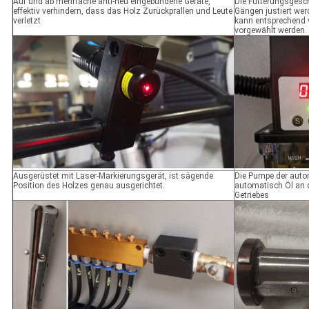
Auf und ab mehrfache anti-neu eingebundene Geräte,
Die Fütterungsgesc
effektiv verhindern, dass das Holz Zurückprallen und Leute
Gängen justiert we
verletzt
kann entsprechend 
vorgewählt werden.
Ausgerüstet mit Laser-Markierungsgerät, ist sägende
Die Pumpe der autom
Position des Holzes genau ausgerichtet.
automatisch Öl an 
Getriebes