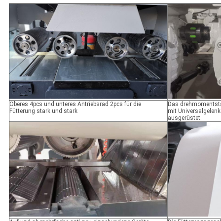
Oberes 4pcs und unteres Antriebsrad 2pcs für die
Das drehmomentsta
Fütterung stark und stark
mit Universalgelenke
ausgerüstet.