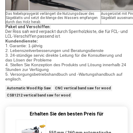
Das Nebelspraygerät verlängert die Nutzungsdauer des
Ausgerüstet mit Pin
Sägeblatts und setzt die Menge des Wassers empfangen
Sägeblatt auseina
durch das Holz herab.
Paket und Verschiffen:
Der Riss sah wird verpackt durch Sperrholzkiste, die für FCL- und
LCL-Verschiffen passend ist.
Kundendienste:
1.
Garantie: 1-jährig
2. Lebenszeitverbesserungen und Beratungsdienste
3. 24-stündige servic direkte Leitung für die Konsultierung und
das Lösen der Probleme
4. Stellen Sie Konzeption des Produkts und Lösung innerhalb 24
Stunden zur Verfügung
5. Versorgungsbetriebshandbuch und -Wartungshandbuch auf
englisch.
Automatic Wood Rip Saw
CNC vertical band saw for wood
CSB1212 vertical band saw for wood
Erhalten Sie den besten Preis für
550 mm / 360 mm automatische