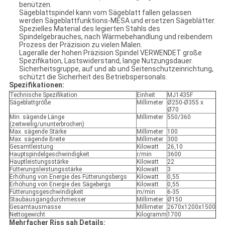
benützen.
Sägeblattspindel kann vom Sägeblatt fallen gelassen
werden Sägeblattfunktions-MESA und ersetzen Sägeblätter.
Spezielles Material des legierten Stahls des
Spindelgebrauches, nach Wärmebehandlung und reibendem
Prozess der Präzision zu vielen Malen.
Lageralle der hohen Präzision Spindel VERWENDET große
Spezifikation, Lastswiderstand, lange Nutzungsdauer.
Sicherheitsgruppe, auf und ab und Seitenschutzeinrichtung,
schützt die Sicherheit des Betriebspersonals.
Spezifikationen:
Technische Spezifikation
Einheit
MJ1435F
Sägeblattgröße
Millimeter
Ø250-Ø355 x
Ø70
Min. sägende Länge
Millimeter
550/360
(zeitweilig/ununterbrochen)
Max. sägende Stärke
Millimeter
100
Max. sägende Breite
Millimeter
300
Gesamtleistung
Kilowatt
26,10
Hauptspindelgeschwindigkeit
r/min
3600
Hauptleistungsstärke
Kilowatt
22
Fütterungsleistungsstärke
Kilowatt
3
Erhöhung von Energie des Fütterungsbergs
Kilowatt
0,55
Erhöhung von Energie des Sägebergs
Kilowatt
0,55
Fütterungsgeschwindigkeit
m/min
6-35
Staubausgangdurchmesser
Millimeter
Ø150
Gesamtausmasse
Millimeter
2670x1200x1500
Nettogewicht
Kilogramm
1700
Mehrfacher Riss sah Details: