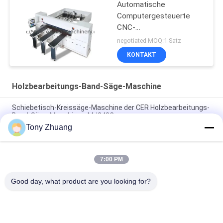
Automatische
Computergesteuerte
CNC-
Balkensägemaschinen
negotiated MOQ:1 Satz
KONTAKT
Holzbearbeitungs-Band-Säge-Maschine
Schiebetisch-Kreissäge-Maschine der CER Holzbearbeitungs-
Band-Säge-Maschinen-MJ243C
Tony Zhuang
Band-Säge-Maschine CS1225B hölzerne, CNC 18 Zoll-Band-
Säge-Maschine
7:00 PM
Holzbearbeitungs-Bande MJ223A MJ224C MJ224D sah, dass
Maschinen-Möbel-Radialarm sah
Good day, what product are you looking for?
Beliebte Kategorien
Alle