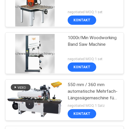
negotiated MOQ:1 set
KONTAKT
1000r/Min Woodworking
Band Saw Machine
negotiated MOQ:1 set
KONTAKT
550 mm / 360 mm
automatische Mehrfach-
Längssägemaschine für
die Verarbeitung von
negotiated MOQ:1 Satz
Massivholzplatten
KONTAKT