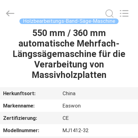
Ruixiang
Import
&
Export
Co.,
Holzbearbeitungs-Band-Säge-Maschine
Ltd..
All
550 mm / 360 mm
HAUS
Rights
Reserved.
automatische Mehrfach-
PRODUKTE
Längssägemaschine für die
Verarbeitung von
ÜBER
Massivholzplatten
UNS
Herkunftsort:
China
FABRIK-
Markenname:
Easwon
AUSFLUG
Zertifizierung:
CE
QUALITÄTSKONTROLLE
Modellnummer:
MJ1412-32