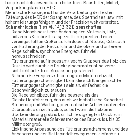
hauptsächlich anwendbaren Industrien: Baustellen, Möbel,
Verpackungskästen, ETC….
Mehrfache Risssäge ist für die Verarbeitung der festen
Täfelung, des MDF, der Spanplatte, des Sperrholzes usw. mit
hohem leistungsfähigem und der Präzision weitverbreitet.
Sah mehrfacher Riss MJ1412-32 Eigenschaften:
Diese Maschine ist eine Änderung des Materials, Holz,
hölzernes Kernbrett ist speziell, entsprechend einer
voreingestellten Größenzufuhrdose sah Stöcke, Gebrauch
von Fütterung der Radzufuhr und die obere und unterere
Regelscheibe, synchrone Energiezufuhr viel
herausschneiden.
Fütterungsrad auf insgesamt sechs Gruppen, das Holz des
Drucks wird durch ein Druckzylindermaterial, hölzerne
sichtlichhärte, freie Anpassung gesteuert.
Nehmen Sie Frequenzsteuerung von Motordrehzahl,
Fütterungsgeschwindigkeit kann die sichtbar gemachte
Fütterungsgeschwindigkeit sein an, einfacher, die
Geschwindigkeit zu steuern.
Die Regelscheibezufuhr, das bessere als das
Gleiskettenfahrzeug, das auch wirtschaftliche Sicherheit,
Steuerung und Wartung, pneumatische Art des materiellen
Gebrauches einzieht, also, selbst wenn die hölzerne
Stärkeänderung groß ist, örtlich festgelegten Druck vom
Material, materielle Stärkestrecke des Drucks ist, bis 35
Millimeter groß.
Elektrische Anpassung des Fütterungsradrahmens und des
Anhebens und der Blattspindelbewegungen, einfach zu